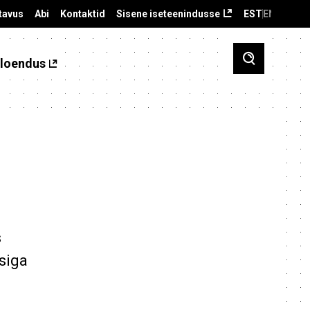
tavus
Abi
Kontaktid
Sisene iseteenindusse
EST
ENG
loendus
s
siga