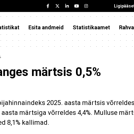
Ligipääse
tistikat
Esita andmeid
Statistikaamet
Rahva
%
langes märtsis 0,5%
bijahinnaindeks 2025. aasta märtsis võrrelde
 aasta märtsiga võrreldes 4,4%. Mulluse märt
ed 8,1% kallimad.