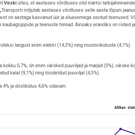
ri Veski
ütles, et aastases võrdluses olid märtsi tarbijahinnaind
 „Transporti mõjutab aastases võrdluses selle aasta lõpuni jaanu
est on aastaga kasvanud üür ja eluasemega seotud teenused. V
aubagruppide ja teenuste hinnad. Ainsaks erandiks on riided ja 
ndeksi langust enim elektri (14,3%) ning mootorikütuste (4,1%)
 kokku 0,7%, sh enim värsked puuviljad ja marjad (5%), värske kö
atud kalal (9,1%) ning töödeldud puuviljal (4,5%).
a 4% ja diislikütus 4,6% odavam.
Allikas: sta
 = 100)