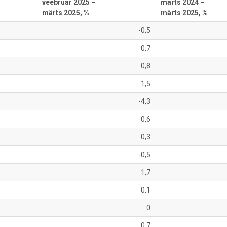
veebruar 2025 –
märts 2024 –
märts 2025, %
märts 2025, %
-0,5
0,7
0,8
1,5
-4,3
0,6
0,3
-0,5
1,7
0,1
0
0,7