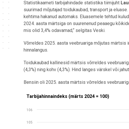
Statistikaameti tarbijahindade statistika tiimijuht
Lau
suurimad mõjutajad toidukaubad, transport ja eluase.
kehtima hakanud automaks. Eluasemele tehtud kulud
2024. aasta märtsiga on suurenenud peaaegu kõikide k
mis olid 3,4% odavamad,“ selgitas Veski.
Võrreldes 2025. aasta veebruariga mõjutas märtsis i
hinnalangus.
Toidukaubad kallinesid märtsis võrreldes veebruariga
(4,3%) ning kohv (4,3%). Hind langes värskel või jahut
Bensiin oli 2025. aasta märtsis võrreldes veebruarig
Tarbijahinnaindeks (märts 2024 = 100)
Tarbijahinnaindeks (märts 2024 = 100)
Line chart with 13 data points.
106
Allikas: statistikaamet
View as data table, Tarbijahinnaindeks (märts 2024
105