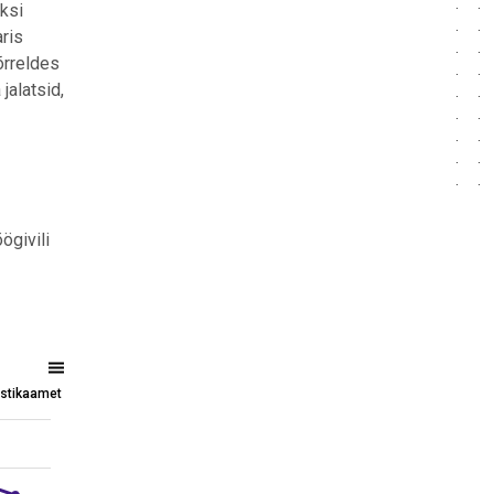
eksi
aris
õrreldes
jalatsid,
ögivili
tistikaamet