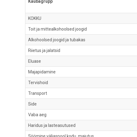
Kaubagrupp
KOKKU
Toit ja mittealkohoolsed joogid
Alkohoolsed joogid ja tubakas
Riietus ja jalatsid
Eluase
Majapidamine
Tervishoid
Transport
Side
Vaba aeg
Haridus ja lasteasutused
Söömine väljaspool kodu, majutus