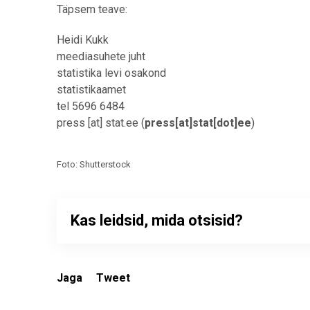
Täpsem teave:
Heidi Kukk
meediasuhete juht
statistika levi osakond
statistikaamet
tel 5696 6484
press
[at]
stat.ee
(
press[at]stat[dot]ee
)
Foto: Shutterstock
Kas leidsid, mida otsisid?
Jaga
Tweet