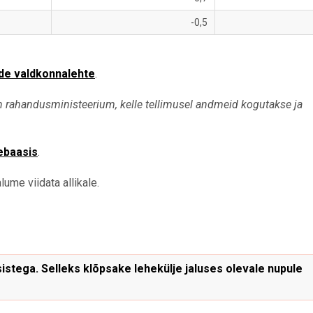
-0,5
de valdkonnalehte
.
n rahandusministeerium, kelle tellimusel andmeid kogutakse ja
ebaasis
.
ume viidata allikale.
stega. Selleks klõpsake lehekülje jaluses olevale nupule