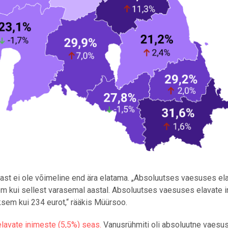
ast ei ole võimeline end ära elatama. „Absoluutses vaesuses el
hem kui sellest varasemal aastal. Absoluutses vaesuses elavate 
ksem kui 234 eurot,“ rääkis Müürsoo.
elavate inimeste (5,5%) seas.
Vanusrühmiti oli absoluutne vaesu