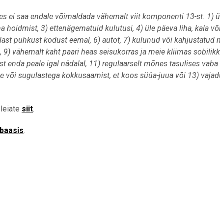
es ei saa endale võimaldada vähemalt viit komponenti 13-st: 1) üü
 hoidmist, 3) ettenägematuid kulutusi, 4) üle päeva liha, kala v
last puhkust kodust eemal, 6) autot, 7) kulunud või kahjustatud 
, 9) vähemalt kaht paari heas seisukorras ja meie kliimas sobilik
t enda peale igal nädalal, 11) regulaarselt mõnes tasulises vaba 
e või sugulastega kokkusaamist, et koos süüa-juua või 13) vajad
 leiate
siit
.
baasis
.