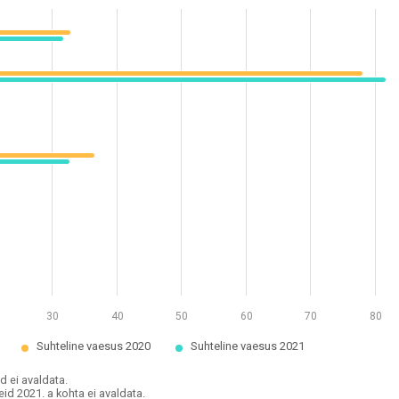
use andmeid ei avaldata.
use andmeid 2021. a kohta ei avaldata.
e määr leibkonna tüübi järgi, 2020–2021 (parandatud)
 0.9 to 81.7.
30
40
50
60
70
80
Suhteline vaesus 2020
Suhteline vaesus 2021
d ei avaldata.
id 2021. a kohta ei avaldata.