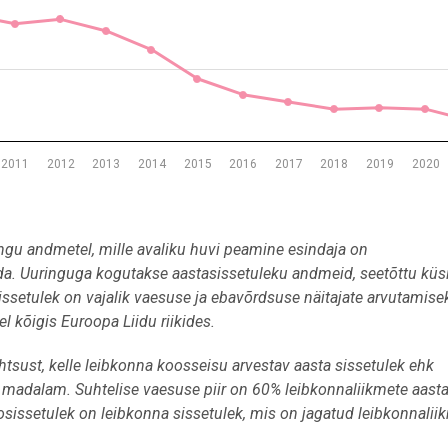
2011
2012
2013
2014
2015
2016
2017
2018
2019
2020
ngu andmetel, mille avaliku huvi peamine esindaja on
a. Uuringuga kogutakse aastasissetuleku andmeid, seetõttu küsi
issetulek on vajalik vaesuse ja ebavõrdsuse näitajate arvutamise
l kõigis Euroopa Liidu riikides.
tsust, kelle leibkonna koosseisu arvestav aasta sissetulek ehk
t madalam. Suhtelise vaesuse piir on 60% leibkonnaliikmete aast
osissetulek on leibkonna sissetulek, mis on jagatud leibkonnalii