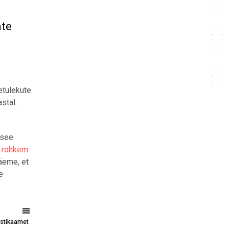
ate
etulekute
stal.
 see
% rohkem
äeme, et
e
tistikaamet