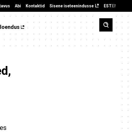
tavus
Abi
Kontaktid
Sisene iseteenindusse
EST
ENG
loendus
d,
ses