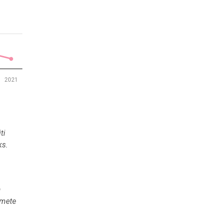
2021
ti
ks.
a
kmete