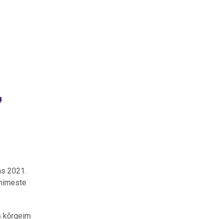
as 2021.
inimeste
s kõrgeim