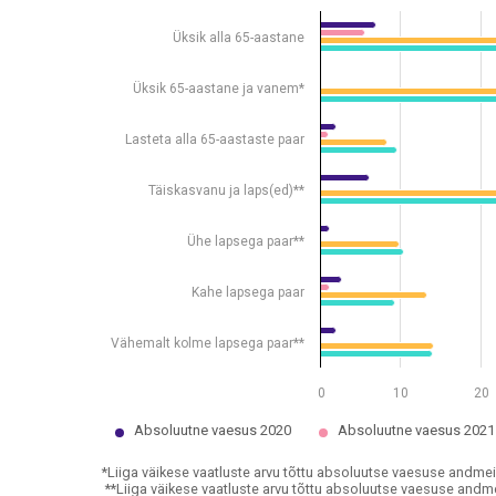
Bar chart with 4 data series.
Allikas: statistikaamet
Üksik alla 65-aastane
*Liiga väikese vaatluste arvu tõttu absoluutse vaes
**Liiga väikese vaatluste arvu tõttu absoluutse vaes
Üksik 65-aastane ja vanem*
View as data table, Suhtelise ja absoluutse vaesus
The chart has 1 X axis displaying .
Lasteta alla 65-aastaste paar
The chart has 1 Y axis displaying %. Data ranges from
Täiskasvanu ja laps(ed)**
Ühe lapsega paar**
Kahe lapsega paar
Vähemalt kolme lapsega paar**
0
10
20
Absoluutne vaesus 2020
Absoluutne vaesus 2021
*Liiga väikese vaatluste arvu tõttu absoluutse vaesuse andmei
**Liiga väikese vaatluste arvu tõttu absoluutse vaesuse andme