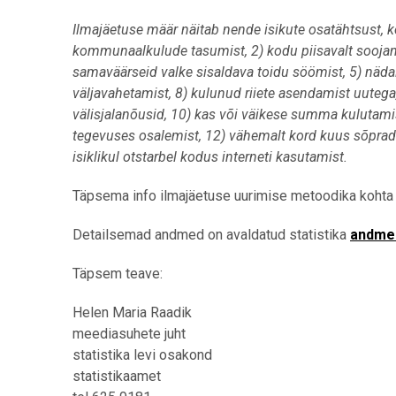
Ilmajäetuse määr näitab nende isikute osatähtsust, k
kommunaalkulude tasumist, 2) kodu piisavalt soojana
samaväärseid valke sisaldava toidu söömist, 5) näda
väljavahetamist, 8) kulunud riiete asendamist uutega
välisjalanõusid, 10) kas või väikese summa kulutamis
tegevuses osalemist, 12) vähemalt kord kuus sõprad
isiklikul otstarbel kodus interneti kasutamist.
Täpsema info ilmajäetuse uurimise metoodika kohta
Detailsemad andmed on avaldatud statistika
andme
Täpsem teave:
Helen Maria Raadik
meediasuhete juht
statistika levi osakond
statistikaamet