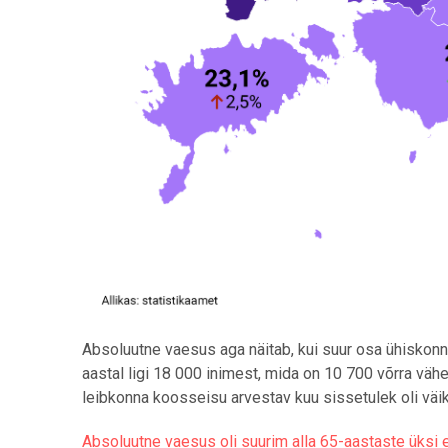
Absoluutne vaesus aga näitab, kui suur osa ühiskonn
aastal ligi 18 000 inimest, mida on 10 700 võrra vä
leibkonna koosseisu arvestav kuu sissetulek oli väi
Absoluutne vaesus oli suurim alla 65-aastaste üksi 