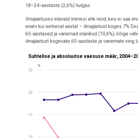
18–24-aastaste (2,6%) hulgas.
Ilmajäetuses elavaid inimesi ehk neid, kes ei saa en
enam kui eelneval aastal – ilmajäetust koges 7% Ees
65-aastased ja vanemad elanikud (10,6%), kõige vä
ilmajäetust kogevate 65-aastaste ja vanemate ning l
Suhtelise ja absoluutse vaesuse määr, 2004–2021
Suhtelise ja absoluutse vaesuse määr, 2004–2
%
Line chart with 2 lines.
25
Allikas: statistikaamet
View as data table, Suhtelise ja absoluutse vaesu
The chart has 1 X axis displaying .
20
The chart has 1 Y axis displaying %. Data ranges from
15
10