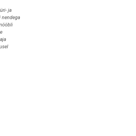
ri- ja
õi nendega
mööbli
ke
aja
usel