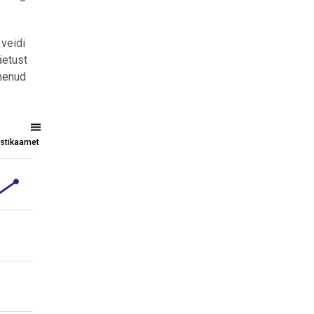
 veidi
äetust
nenud
tistikaamet