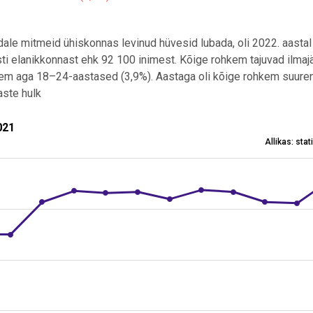
dale mitmeid ühiskonnas levinud hüvesid lubada, oli 2022. aastal
ti elanikkonnast ehk 92 100 inimest. Kõige rohkem tajuvad ilmaj
hem aga 18–24-aastased (3,9%). Aastaga oli kõige rohkem suure
aste hulk
021
Allikas: sta
se määr, 2004–2021
 1.4 to 22.8.