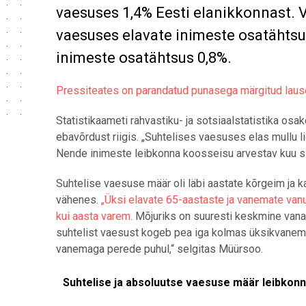
vaesuses 1,4% Eesti elanikkonnast. 
vaesuses elavate inimeste osatähtsu
inimeste osatähtsus 0,8%.
Pressiteates on parandatud punasega märgitud lause
Statistikaameti rahvastiku- ja sotsiaalstatistika osa
ebavõrdust riigis. „Suhtelises vaesuses elas mullu li
Nende inimeste leibkonna koosseisu arvestav kuu sis
Suhtelise vaesuse määr oli läbi aastate kõrgeim ja
vähenes.
„Üksi elavate 65-aastaste ja vanemate van
kui aasta varem.
Mõjuriks on suuresti keskmine vanad
suhtelist vaesust kogeb pea iga kolmas üksikvanem.
vanemaga perede puhul,“ selgitas Müürsoo.
Suhtelise ja absoluutse vaesuse määr leibkonna tüüb
Suhtelise ja absoluutse vaesuse määr leibkonn