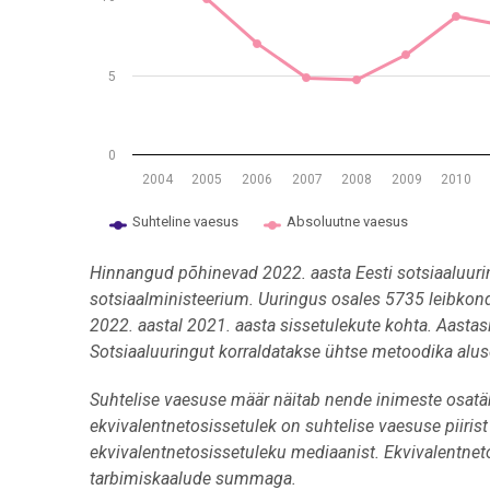
5
0
2004
2005
2006
2007
2008
2009
2010
Suhteline vaesus
Absoluutne vaesus
End of interactive chart.
Hinnangud põhinevad 2022. aasta Eesti sotsiaaluuri
sotsiaalministeerium. Uuringus osales 5735 leibkond
2022. aastal 2021. aasta sissetulekute kohta. Aastas
Sotsiaaluuringut korraldatakse ühtse metoodika aluse
Suhtelise vaesuse määr näitab nende inimeste osatäh
ekvivalentnetosissetulek on suhtelise vaesuse piiris
ekvivalentnetosissetuleku mediaanist. Ekvivalentnet
tarbimiskaalude summaga.