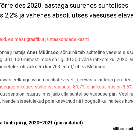
Võrreldes 2020. aastaga suurenes suhtelises
s 2,2% ja vähenes absoluutses vaesuses elav
id, esimest graafikut ja maakondade kaarti.
konna juhataja
Anet Müürsoo
sõnul näitab suhteline vaesus siss
gi 301 100 inimest, mida on ligi 30 300 võrra rohkem kui 2020. aa
setulek oli väiksem kui 763 eurot,“ ütles Müürsoo.
 kasvas eelkõige vanemaealiste arvelt, seevastu lastega peredes
usegrupis koges suhtelist vaesust 81,7% elanikest, mis on 3,6
uspensioni suurus, mis jääb alla suhtelise vaesuse piiri. Veel n
 Nende sissetulekud pole kasvanud nii hoogsalt kui näiteks kah
i järgi, 2020–2021 (parandatud)
a tüübi järgi, 2020–2021 (parandatud)
Allikas: sta