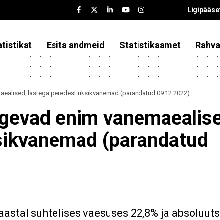
Ligipääse
tistikat
Esita andmeid
Statistikaamet
Rahva
aealised, lastega peredest üksikvanemad (parandatud 09.12.2022)
ogevad enim vanemaealise
ksikvanemad (parandatud
aastal suhtelises vaesuses 22,8% ja absoluut