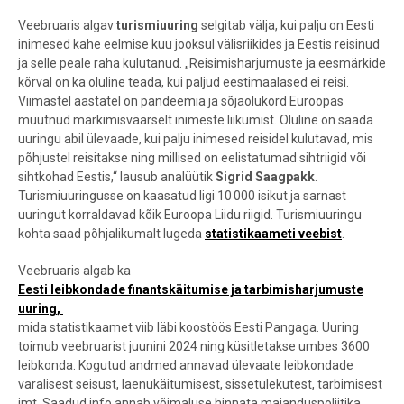
Veebruaris algav
turismiuuring
selgitab välja, kui palju on Eesti
inimesed kahe eelmise kuu jooksul välisriikides ja Eestis reisinud
ja selle peale raha kulutanud. „Reisimisharjumuste ja eesmärkide
kõrval on ka oluline teada, kui paljud eestimaalased ei reisi.
Viimastel aastatel on pandeemia ja sõjaolukord Euroopas
muutnud märkimisväärselt inimeste liikumist. Oluline on saada
uuringu abil ülevaade, kui palju inimesed reisidel kulutavad, mis
põhjustel reisitakse ning millised on eelistatumad sihtriigid või
sihtkohad Eestis,“ lausub analüütik
Sigrid Saagpakk
.
Turismiuuringusse on kaasatud ligi 10 000 isikut ja sarnast
uuringut korraldavad kõik Euroopa Liidu riigid. Turismiuuringu
kohta saad põhjalikumalt lugeda
statistikaameti veebist
.
Veebruaris algab ka
Eesti leibkondade finantskäitumise ja tarbimisharjumuste
uuring
,
mida statistikaamet viib läbi koostöös Eesti Pangaga. Uuring
toimub veebruarist juunini 2024 ning küsitletakse umbes 3600
leibkonda. Kogutud andmed annavad ülevaate leibkondade
varalisest seisust, laenukäitumisest, sissetulekutest, tarbimisest
jmt. Saadud info annab võimaluse hinnata majanduspoliitika