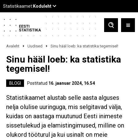
Avaleht
Uudised
Sinu hääl loeb: ka statistika tegemisel!
Sinu hääl loeb: ka statistika
tegemisel!
BLOGI
Postitatud
16. jaanuar 2024, 16.54
Statistikaamet alustab selle aasta alguses
nelja olulise uuringuga, mis selgitavad välja,
kuidas on aastaga muutunud Eesti inimeste
sissetulekud ja elamistingimused, milline on
olukord tööturul ja kui usinalt on meie