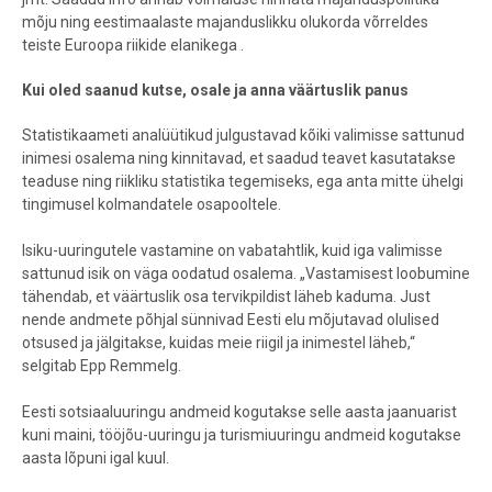
mõju ning eestimaalaste majanduslikku olukorda võrreldes
teiste Euroopa riikide elanikega .
Kui oled saanud kutse, osale ja anna väärtuslik panus
Statistikaameti analüütikud julgustavad kõiki valimisse sattunud
inimesi osalema ning kinnitavad, et saadud teavet kasutatakse
teaduse ning riikliku statistika tegemiseks, ega anta mitte ühelgi
tingimusel kolmandatele osapooltele.
Isiku-uuringutele vastamine on vabatahtlik, kuid iga valimisse
sattunud isik on väga oodatud osalema. „Vastamisest loobumine
tähendab, et väärtuslik osa tervikpildist läheb kaduma. Just
nende andmete põhjal sünnivad Eesti elu mõjutavad olulised
otsused ja jälgitakse, kuidas meie riigil ja inimestel läheb,“
selgitab Epp Remmelg.
Eesti sotsiaaluuringu andmeid kogutakse selle aasta jaanuarist
kuni maini, tööjõu-uuringu ja turismiuuringu andmeid kogutakse
aasta lõpuni igal kuul.