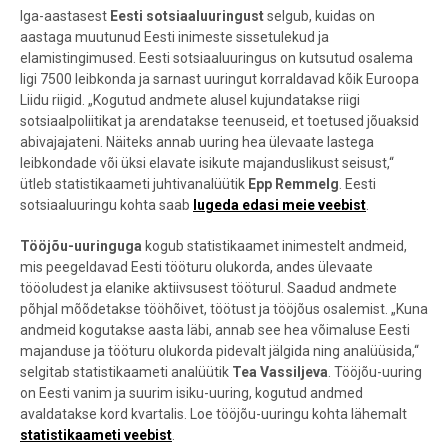
Iga-aastasest
Eesti sotsiaaluuringust
selgub, kuidas on
aastaga muutunud Eesti inimeste sissetulekud ja
elamistingimused.
Eesti sotsiaaluuringus on kutsutud osalema
ligi 7500 leibkonda ja sarnast uuringut korraldavad kõik Euroopa
Liidu riigid. „Kogutud andmete alusel kujundatakse riigi
sotsiaalpoliitikat ja arendatakse teenuseid, et toetused jõuaksid
abivajajateni. Näiteks annab uuring hea ülevaate lastega
leibkondade või üksi elavate isikute majanduslikust seisust,“
ütleb statistikaameti juhtivanalüütik
Epp Remmelg
. Eesti
sotsiaaluuringu kohta saab
lugeda edasi meie veebist
.
Tööjõu-uuringuga
kogub statistikaamet inimestelt andmeid,
mis peegeldavad Eesti tööturu olukorda, andes ülevaate
tööoludest ja elanike aktiivsusest tööturul. Saadud andmete
põhjal mõõdetakse tööhõivet, töötust ja tööjõus osalemist. „Kuna
andmeid kogutakse aasta läbi, annab see hea võimaluse Eesti
majanduse ja tööturu olukorda pidevalt jälgida ning analüüsida,“
selgitab statistikaameti analüütik
Tea Vassiljeva
. Tööjõu-uuring
on Eesti vanim ja suurim isiku-uuring, kogutud andmed
avaldatakse kord kvartalis. Loe tööjõu-uuringu kohta lähemalt
statistikaameti veebist
.