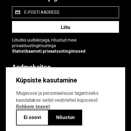
E-POSTI AADRESS
Liitudes uudiskirjaga, nõustud meie
privaatsustingimustega
Statistikaameti privaatsustingimused
Andmekaitse
Andmekaitse
Küpsiste kasutamine
Küpsiste sätted
Mugavuse ja personaalsuse tagamiseks
kasutatakse sellel veebilehel küpsiseid
Rohkem teavet
Ei soovi
Nõustun