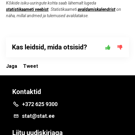
Kõikide isiku-uuringute kohta saab lähemalt lugeda
statistikaameti veebist
. Statistikaameti
avaldamiskalendrist
on
näha, millal andmed ja tulemused avaldatakse.
Kas leidsid, mida otsisid?
Jaga
Tweet
Kontaktid
+372 625 9300
stat@stat.ee
Liitu uudiskirjaga