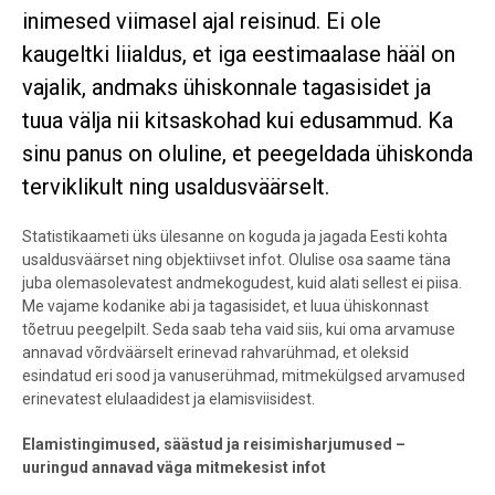
inimesed viimasel ajal reisinud. Ei ole
kaugeltki liialdus, et iga eestimaalase hääl on
vajalik, andmaks ühiskonnale tagasisidet ja
tuua välja nii kitsaskohad kui edusammud. Ka
sinu panus on oluline, et peegeldada ühiskonda
terviklikult ning usaldusväärselt.
Statistikaameti üks ülesanne on koguda ja jagada Eesti kohta
usaldusväärset ning objektiivset infot. Olulise osa saame täna
juba olemasolevatest andmekogudest, kuid alati sellest ei piisa.
Me vajame kodanike abi ja tagasisidet, et luua ühiskonnast
tõetruu peegelpilt. Seda saab teha vaid siis, kui oma arvamuse
annavad võrdväärselt erinevad rahvarühmad, et oleksid
esindatud eri sood ja vanuserühmad, mitmekülgsed arvamused
erinevatest elulaadidest ja elamisviisidest.
Elamistingimused, säästud ja reisimisharjumused –
uuringud annavad väga mitmekesist infot