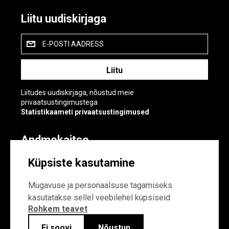
Liitu uudiskirjaga
E-POSTI AADRESS
Liitudes uudiskirjaga, nõustud meie
privaatsustingimustega
Statistikaameti privaatsustingimused
Andmekaitse
Andmekaitse
Küpsiste kasutamine
Küpsiste sätted
Mugavuse ja personaalsuse tagamiseks
kasutatakse sellel veebilehel küpsiseid
Rohkem teavet
Ei soovi
Nõustun