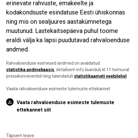
erinevate rahvuste, emakeelte ja
kodakondsuste esindatuse Eesti ühiskonnas
ning mis on sealjuures aastakümnetega
muutunud. Lastekaitsepäeva puhul toome
eraldi välja ka lapsi puudutavad rahvaloenduse
andmed.
Rahvaloenduse esimesed andmed on avaldatud
statistika andmebaasis
, detailsem info lisandub kl 11 toimuval
pressikonverentsil ning täiendatult
statistikaameti veebilehel
.
Vaata rahvaloenduse esimeste tulemuste ettekannet
Vaata rahvaloenduse esimeste tulemuste
ettekannet siit
Täpsem teave