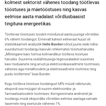
kolmest sektorist vähenes toodang töötlevas
tööstuses ja mäetööstuses ning kasvas
eelmise aasta madalast võrdlusbaasist
tingituna energeetikas.
Töötlevas tööstuses toodeti möödunud aasta juuniga võrreldes
6% vähem toodangut. Erinevalt kahest eelnevast kuust oli
statistikaameti analüütik
Helle
Bunderi
sõnul
juunis siiski näha
suundumust toodangu kasvule rohkemates tööstusharudes.
„Mõningane kasv toimus kolmandikus töötleva tööstuse
harudes. Suurema osatähtsusega tegevusaladest suurenes
kasv toiduainete ning arvuti ja elektroonikaseadmete tootmises,
vähenes aga metalltoodete ja elektriseadmete tootmine ning
puidu töötlemine“ lisas Bunder.
Kogu töötleva tööstuse toodangust 68% müüdi välisturule,
ekspordi osa müügist oli suurim elektroonika- ja
farmaatsiatoodete tootmises. Korrigeerimata andmetel jäi
toodangu müük ekspordiks võrreldes eelmise aastaga samale
tasemele ning siseturule vähenes 1%.