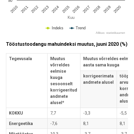
50
2019
2017
2015
2013
2011
2020
2018
2016
2014
2012
2010
Kuu
Indeks
Trend
Allikas: statistikaamet
End of interactive chart.
Tööstustoodangu mahuindeksi muutus, juuni 2020 (%)
Tegevusala
Muutus
Muutus võrreldes eelmis
võrreldes
aasta sama kuuga
eelmise
korrigeerimata
tööpäe
kuuga
andmete alusel
arvuga
sesoonselt
korrig
korrigeeritud
andme
andmete
alusel*
alusel*
KOKKU
7,7
-3,3
-5,5
Energeetika
-7,6
8,1
8,1