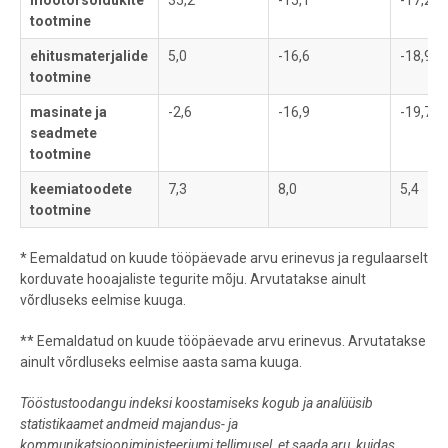
mootorsõidukite
35,2
-15,1
-17,2
tootmine
ehitusmaterjalide
5,0
-16,6
-18,9
tootmine
masinate ja
-2,6
-16,9
-19,7
seadmete
tootmine
keemiatoodete
7,3
8,0
5,4
tootmine
* Eemaldatud on kuude tööpäevade arvu erinevus ja regulaarselt
korduvate hooajaliste tegurite mõju. Arvutatakse ainult
võrdluseks eelmise kuuga.
** Eemaldatud on kuude tööpäevade arvu erinevus. Arvutatakse
ainult võrdluseks eelmise aasta sama kuuga.
Tööstustoodangu indeksi koostamiseks kogub ja analüüsib
statistikaamet andmeid majandus- ja
kommunikatsiooniministeeriumi tellimusel, et saada aru, kuidas