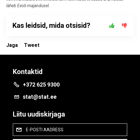
läheb Eesti majandusel.
Kas leidsid, mida otsisid?
Jaga
Tweet
Kontaktid
+372 625 9300
stat@stat.ee
Liitu uudiskirjaga
E-POSTI AADRESS