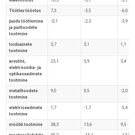
Mäetööstus
10,3
-3,7
-3,7
Töötlev tööstus
7,3
-3,5
-6,0
puidu töötlemine
-0,1
-2,3
-3,9
ja puittoodete
tootmine
toiduainete
3,7
3,1
1,1
tootmine
arvutite,
23,1
5,9
3,4
elektroonika- ja
optikaseadmete
tootmine
metalltoodete
9,0
0,5
-2,0
tootmine
elektriseadmete
1,7
-1,7
-5,4
tootmine
mööbli tootmine
38,3
13,6
9,5