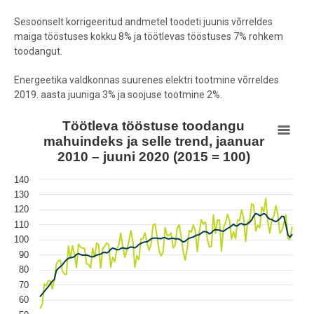
Sesoonselt korrigeeritud andmetel toodeti juunis võrreldes
maiga tööstuses kokku 8% ja töötlevas tööstuses 7% rohkem
toodangut.
Energeetika valdkonnas suurenes elektri tootmine võrreldes
2019. aasta juuniga 3% ja soojuse tootmine 2%.
Töötleva tööstuse toodangu mahuindeks ja selle trend, jaanuar 2010
Töötleva tööstuse toodangu
mahuindeks ja selle trend, jaanuar
Line chart with 2 lines.
2010 – juuni 2020 (2015 = 100)
View as data table, Töötleva tööstuse toodangu mahuindeks ja sell
140
The chart has 1 X axis displaying Kuu.
130
The chart has 1 Y axis displaying values. Data ranges from 54.4 to 1
120
110
100
90
80
70
60