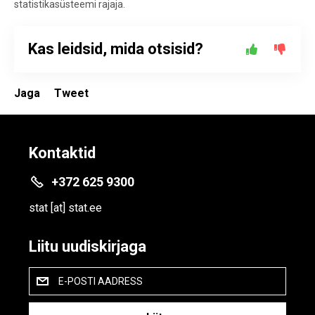
statistikasüsteemi rajaja.
Kas leidsid, mida otsisid?
Jaga
Tweet
Kontaktid
+372 625 9300
stat
[at]
stat.ee
Liitu uudiskirjaga
E-POSTI AADRESS