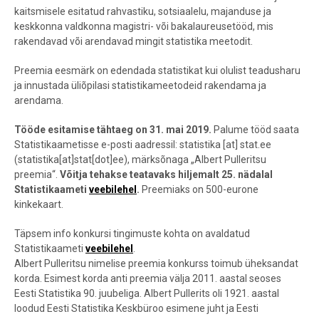
kaitsmisele esitatud rahvastiku, sotsiaalelu, majanduse ja
keskkonna valdkonna magistri- või bakalaureusetööd, mis
rakendavad või arendavad mingit statistika meetodit.
Preemia eesmärk on edendada statistikat kui olulist teadusharu
ja innustada üliõpilasi statistikameetodeid rakendama ja
arendama.
Tööde esitamise tähtaeg on 31. mai 2019.
Palume tööd saata
Statistikaametisse e-posti aadressil:
statistika
[at]
stat.ee
(statistika[at]stat[dot]ee)
, märksõnaga „Albert Pulleritsu
preemia“.
Võitja tehakse teatavaks hiljemalt 25. nädalal
Statistikaameti
veebilehel
.
Preemiaks on 500-eurone
kinkekaart.
Täpsem info konkursi tingimuste kohta on avaldatud
Statistikaameti
veebilehel
.
Albert Pulleritsu nimelise preemia konkurss toimub üheksandat
korda. Esimest korda anti preemia välja 2011. aastal seoses
Eesti Statistika 90. juubeliga. Albert Pullerits oli 1921. aastal
loodud Eesti Statistika Keskbüroo esimene juht ja Eesti