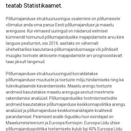
teatab Statistikaamet.
Põllumajanduse struktuuriuuringus osalemine on põllumeeste
võimalus anda oma panus Eesti põllumajanduse ja maaelu
arengusse. Kui viimased uuringud on näidanud eelmisel
kümnendil toimunud põllumajanduslike majapidamiste arvu kiire
languse peatumist, siis 2016. aastaks on vähemalt
ühehektarilise kasutatava põllumajandusmaaga või põhiliselt
müügiks tootvate aktiivsete majapidamiste arv prognoositavalt
taas järsult langenud.
Põllumajanduse struktuuriuuringuid korraldatakse
põllumajanduse muutuste ja toetuste mõju hindamiseks ning ka
tulevikuplaanide kavandamiseks. Maaelu arengu toetuste
andmeid kasutatakse maaelu arenguga seotud meetmete
rakendamise analüüsil. Põllumajanduslike tootmismeetodite
andmeid kasutatakse põllumajanduse keskkonnapoliitika arengu
analüüsil ja põllumajanduse keskkonnanäitajate kvaliteedi
parandamisel. Peamised avalik-õigusliku huvi esindajad on
Maaeluministeerium ja Euroopa Komisjon. Euroopa Liidu ühise
põllumajanduspoliitika toetamiseks kulub ligi 40% Euroopa Liidu