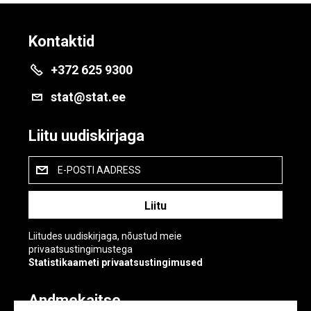
Kontaktid
+372 625 9300
stat@stat.ee
Liitu uudiskirjaga
E-POSTI AADRESS
Liitudes uudiskirjaga, nõustud meie
privaatsustingimustega
Statistikaameti privaatsustingimused
Andmekaitse