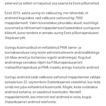
eelarvest ja sellest on harjunud osa saama ka Eesti põllumehed.
Eesti 2016. aasta uuring on valikuuring, mis tähendab, et
andmeid kogutakse vaid valikusse sattunud ligi 7000
majapidamiselt. Valim koostatakse juhuvaliku alusel, kuid kõige
suuremad ja tähtsamad majapidamised kaasatakse uuringusse
kõikselt, kuna nendeta ei annaks uuring Eesti põllumajandusest
tõepärast pilti.
Uuringu küsimustikud on eeltäidetud PRIA taime- ja
loomakasvatuse ning teiste administratiivsete andmeallikatega
(sh Maa-ameti ja töötamise registri andmetega). Kogutud
andmetega seotakse hiljem ka Põllumajandusameti
mahepõllumajanduse ja PRIA maaelu arengu toetuste andmed.
Uuringu andmeid saab valikusse sattunud majapidamise valdaja
esitada kuni 25. septembrini Statistikaameti veebilehel, kus teda
ootab ees juba eeltäidetud küsimustik. Kõigile, keda oodatakse
andmeid esitama, on saadetud teavituskiri. Nendelt
majapidamistelt, kes interneti teel andmeid ei esita, kogub
Statistikaamet andmed telefonitsi.