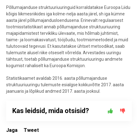
Põllumajanduse struktuuriuuringuid korraldatakse Euroopa Liidu
kõigis liikmesriikides iga kolme-nelja aasta järel, sh iga kümne
aasta järel põllumajandusloendusena. Erinevalt regulaarsest
tootmisstatistikast annab põllumajanduse struktuuriuuring
majapidamistest tervikliku ülevaate, mis hõlmab juhtimist,
taime- ja loomakasvatust, tööjõudu, tootmismeetodeid ja muid
tulutoovaid tegevusi. Et kasutatakse ühtset metoodikat, saab
tulemuste alusel riike otseselt võrrelda. Arvestades uuringu
tähtsust, toetab põllumajanduse struktuuriuuringu andmete
kogumist rahaliselt ka Euroopa Komisjon.
Statistikaamet avaldab 2016. aasta põllumajanduse
struktuuriuuringu tulemuste esialgse kokkuvõtte 2017. aasta
jaanuaris ja lõplikud andmed 2017. aasta jooksul.
Kas leidsid, mida otsisid?
Jaga
Tweet