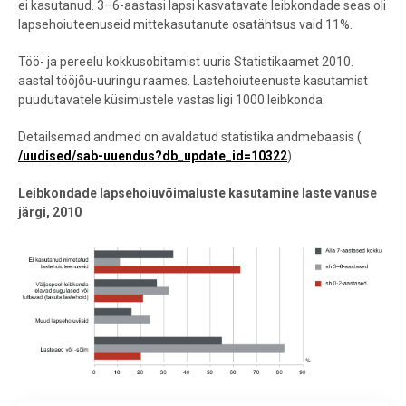
ei kasutanud. 3–6-aastasi lapsi kasvatavate leibkondade seas oli
lapsehoiuteenuseid mittekasutanute osatähtsus vaid 11%.
Töö- ja pereelu kokkusobitamist uuris Statistikaamet 2010.
aastal tööjõu-uuringu raames. Lastehoiuteenuste kasutamist
puudutavatele küsimustele vastas ligi 1000 leibkonda.
Detailsemad andmed on avaldatud statistika andmebaasis (
/uudised/sab-uuendus?db_update_id=10322
).
Leibkondade lapsehoiuvõimaluste kasutamine laste vanuse
järgi, 2010