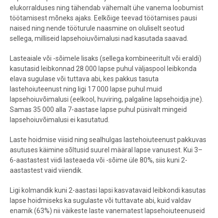
elukorralduses ning tähendab vähemalt ühe vanema loobumist
töötamisest mõneks ajaks. Eelkõige teevad töötamises pausi
naised ning nende tööturule naasmine on oluliselt seotud
sellega, milliseid lapsehoiuvõimalusi nad kasutada saavad.
Lasteaiale või -sõimele lisaks (sellega kombineeritult või eraldi)
kasutasid leibkonnad 28 000 lapse puhul väljaspool leibkonda
elava sugulase või tuttava abi, kes pakkus tasuta
lastehoiuteenust ning ligi 17 000 lapse puhul muid
lapsehoiuvõimalusi (eelkool, huviring, palgaline lapsehoidja jne).
Samas 35 000 alla 7-aastase lapse puhul püsivalt mingeid
lapsehoiuvõimalusi ei kasutatud.
Laste hoidmise viisid ning sealhulgas lastehoiuteenust pakkuvas
asutuses käimine sõltusid suurel määral lapse vanusest. Kui 3–
6-aastastest viidi lasteaeda või -sõime üle 80%, siis kuni 2-
aastastest vaid viiendik.
Ligi kolmandik kuni 2-aastasi lapsi kasvatavaid leibkondi kasutas
lapse hoidmiseks ka sugulaste või tuttavate abi, kuid valdav
enamik (63%) nii väikeste laste vanematest lapsehoiuteenuseid