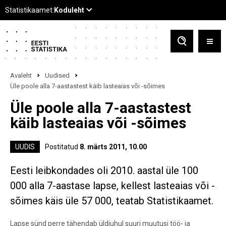
Avaleht
Uudised
Üle poole alla 7-aastastest käib lasteaias või -sõimes
Üle poole alla 7-aastastest
käib lasteaias või -sõimes
UUDIS
Postitatud
8. märts 2011, 10.00
Eesti leibkondades oli 2010. aastal üle 100
000 alla 7-aastase lapse, kellest lasteaias või -
sõimes käis üle 57 000, teatab Statistikaamet.
Lapse sünd perre tähendab üldjuhul suuri muutusi töö- ja