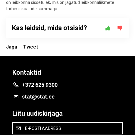
on leibkonna sissetulek, mis on jagatud leibkonnaliikmete
tarbimiskaalude summaga.
Kas leidsid, mida otsisid?
Jaga
Tweet
Kontaktid
+372 625 9300
stat@stat.ee
Liitu uudiskirjaga
E-POSTI AADRESS