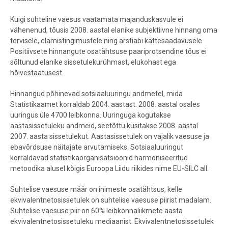
Kuigi suhteline vaesus vaatamata majanduskasvule ei
vähenenud, tõusis 2008. aastal elanike subjektiivne hinnang oma
tervisele, elamistingimustele ning arstiabi kättesaadavusele.
Positiivsete hinnangute osatähtsuse paariprotsendine tõus ei
sõltunud elanike sissetulekurühmast, elukohast ega
hõivestaatusest.
Hinnangud põhinevad sotsiaaluuringu andmetel, mida
Statistikaamet korraldab 2004. aastast. 2008. aastal osales
uuringus üle 4700 leibkonna. Uuringuga kogutakse
aastasissetuleku andmeid, seetõttu küsitakse 2008. aastal
2007. aasta sissetulekut. Aastasissetulek on vajalik vaesuse ja
ebavõrdsuse näitajate arvutamiseks. Sotsiaaluuringut
korraldavad statistikaorganisatsioonid harmoniseeritud
metoodika alusel kõigis Euroopa Liidu riikides nime EU-SILC all.
Suhtelise vaesuse määr on inimeste osatähtsus, kelle
ekvivalentnetosissetulek on suhtelise vaesuse piirist madalam.
Suhtelise vaesuse piir on 60% leibkonnaliikmete aasta
ekvivalentnetosissetuleku mediaanist. Ekvivalentnetosissetulek