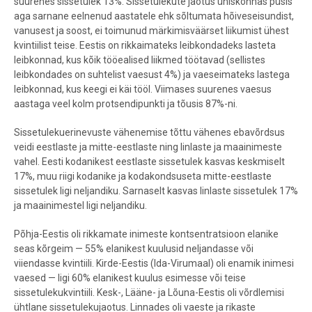
suurenes sissetulek 13%. Sissetulekute jaotus ühiskonnas püsis
aga sarnane eelnenud aastatele ehk sõltumata hõiveseisundist,
vanusest ja soost, ei toimunud märkimisväärset liikumist ühest
kvintiilist teise. Eestis on rikkaimateks leibkondadeks lasteta
leibkonnad, kus kõik tööealised liikmed töötavad (sellistes
leibkondades on suhtelist vaesust 4%) ja vaeseimateks lastega
leibkonnad, kus keegi ei käi tööl. Viimases suurenes vaesus
aastaga veel kolm protsendipunkti ja tõusis 87%-ni.
Sissetulekuerinevuste vähenemise tõttu vähenes ebavõrdsus
veidi eestlaste ja mitte-eestlaste ning linlaste ja maainimeste
vahel. Eesti kodanikest eestlaste sissetulek kasvas keskmiselt
17%, muu riigi kodanike ja kodakondsuseta mitte-eestlaste
sissetulek ligi neljandiku. Sarnaselt kasvas linlaste sissetulek 17%
ja maainimestel ligi neljandiku.
Põhja-Eestis oli rikkamate inimeste kontsentratsioon elanike
seas kõrgeim — 55% elanikest kuulusid neljandasse või
viiendasse kvintiili. Kirde-Eestis (Ida-Virumaal) oli enamik inimesi
vaesed — ligi 60% elanikest kuulus esimesse või teise
sissetulekukvintiili. Kesk-, Lääne- ja Lõuna-Eestis oli võrdlemisi
ühtlane sissetulekujaotus. Linnades oli vaeste ja rikaste