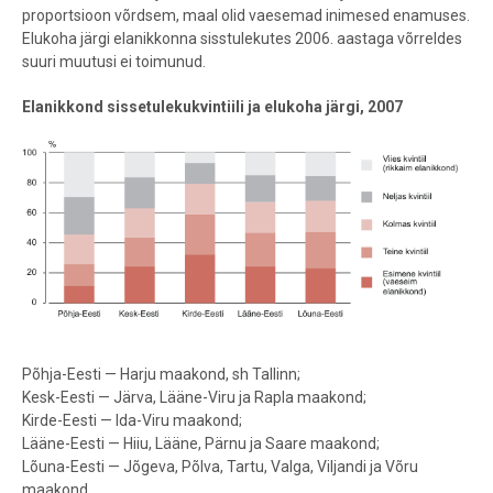
proportsioon võrdsem, maal olid vaesemad inimesed enamuses.
Elukoha järgi elanikkonna sisstulekutes 2006. aastaga võrreldes
suuri muutusi ei toimunud.
Elanikkond sissetulekukvintiili ja elukoha järgi, 2007
Põhja-Eesti — Harju maakond, sh Tallinn;
Kesk-Eesti — Järva, Lääne-Viru ja Rapla maakond;
Kirde-Eesti — Ida-Viru maakond;
Lääne-Eesti — Hiiu, Lääne, Pärnu ja Saare maakond;
Lõuna-Eesti — Jõgeva, Põlva, Tartu, Valga, Viljandi ja Võru
maakond.