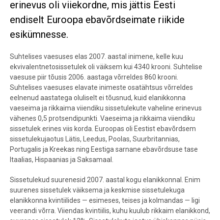
erinevus oli viiekordne, mis jättis Eesti
endiselt Euroopa ebavõrdseimate riikide
esikümnesse.
Suhtelises vaesuses elas 2007. aastal inimene, kelle kuu
ekvivalentnetosissetulek oli väiksem kui 4340 krooni. Suhtelise
vaesuse piir tõusis 2006. aastaga võrreldes 860 krooni.
Suhtelises vaesuses elavate inimeste osatähtsus võrreldes
eelnenud aastatega oluliselt ei tõusnud, kuid elanikkonna
vaeseima ja rikkaima viiendiku sissetulekute vaheline erinevus
vähenes 0,5 protsendipunkti. Vaeseima ja rikkaima viiendiku
sissetulek erines viis korda. Euroopas oli Eestist ebavõrdsem
sissetulekujaotus Lätis, Leedus, Poolas, Suurbritannias,
Portugalis ja Kreekas ning Eestiga sarnane ebavõrdsuse tase
Itaalias, Hispaanias ja Saksamaal.
Sissetulekud suurenesid 2007. aastal kogu elanikkonnal. Enim
suurenes sissetulek väiksema ja keskmise sissetulekuga
elanikkonna kvintiilides — esimeses, teises ja kolmandas — ligi
veerandi võrra. Viiendas kvintiilis, kuhu kuulub rikkaim elanikkond,