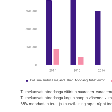
750 000
500 000
250 000
0
2014
2015
2016
Põllumajanduse majandusharu toodang, tuhat eurot
End of interactive chart.
Taimekasvatustoodangu väärtus suurenes varasema
Taimekasvatustoodangu kogus hoopis vähenes viim
68% moodustas tera- ja kaunvilja ning rapsi-rüpsi to