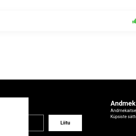
ga
Andmek
Andmekaits
Küpsiste sät
ESS