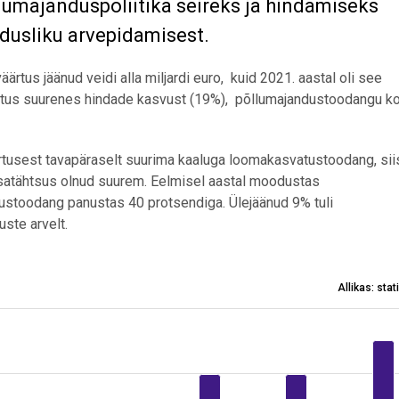
llumajanduspoliitika seireks ja hindamiseks
dusliku arvepidamisest.
rtus jäänud veidi alla miljardi euro, kuid 2021. aastal oli see
ärtus suurenes hindade kasvust (19%), põllumajandustoodangu k
ärtusest tavapäraselt suurima kaaluga loomakasvatustoodang, sii
satähtsus olnud suurem. Eelmisel aastal moodustas
stoodang panustas 40 protsendiga. Ülejäänud 9% tuli
ste arvelt.
Allikas: sta
jatulu
es from 1825 to 1129163.4.