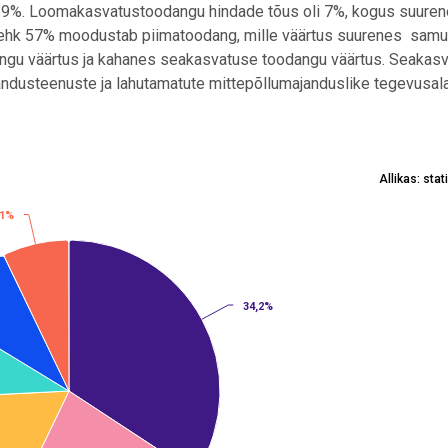
9%. Loomakasvatustoodangu hindade tõus oli 7%, kogus suure
 ehk 57% moodustab piimatoodang, mille väärtus suurenes samu
angu väärtus ja kahanes seakasvatuse toodangu väärtus. Seakas
jandusteenuste ja lahutamatute mittepõllumajanduslike tegevusal
Allikas: sta
,1%
,1%
nemine, %
34,2%
34,2%