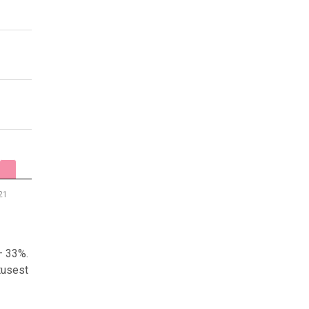
21
—
33%.
tusest