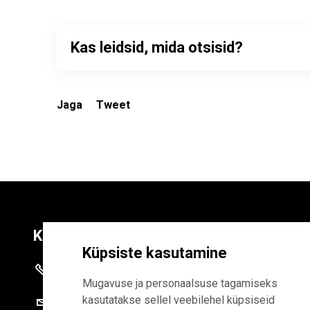
Kas leidsid, mida otsisid?
Jaga
Tweet
Kontaktid
Liitu uudiskirja
Küpsiste kasutamine
+372 625 9300
E-POSTI AADR
Mugavuse ja personaalsuse tagamiseks
kasutatakse sellel veebilehel küpsiseid
stat@stat.ee