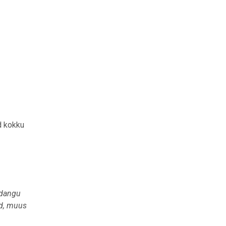
d kokku
odangu
öd, muus