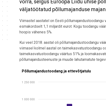
võrra, selgus Euroopa Liidu ühise põ
väljatöötatud põllumajanduse majan
Viimastel aastatel on Eesti põllumajandustoodangu vää
esmakordselt 1,1 miljardit eurot. Kogu toodangu vä
hoopis vähenes 5%.
Kui veel 2018. aastal oli põllumajandustoodangu vä
viimasel kolmel aastal on taimekasvatustoodangu o
taimekasvatustoodangu väärtus 51% ja loomakasvatu
põllumajandusteenuste ja muude lahutamatute tegevu
Põllumajandustoodang ja ettevõtjatulu
Põllumajandustoodang ja ettevõtjatulu
Bar chart with 2 data series.
1 250 000
Allikas: statistikaamet
View as data table, Põllumajandustoodang ja ettevõt
The chart has 1 X axis displaying .
1 000 000
The chart has 1 Y axis displaying values. Data rang