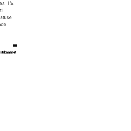
nes 1%.
ti
vatuse
ade
tistikaamet