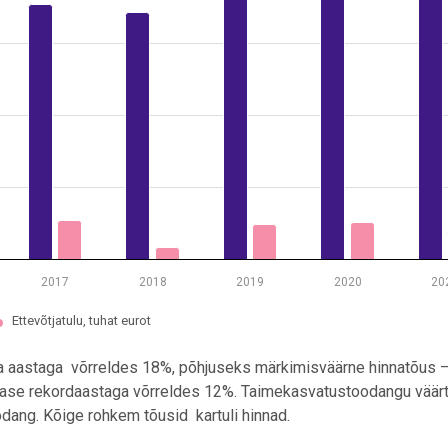
2017
2018
2019
2020
20
Ettevõtjatulu, tuhat eurot
 aastaga võrreldes 18%, põhjuseks märkimisväärne hinnatõus
ase rekordaastaga võrreldes 12%. Taimekasvatustoodangu väär
odang. Kõige rohkem tõusid kartuli hinnad.