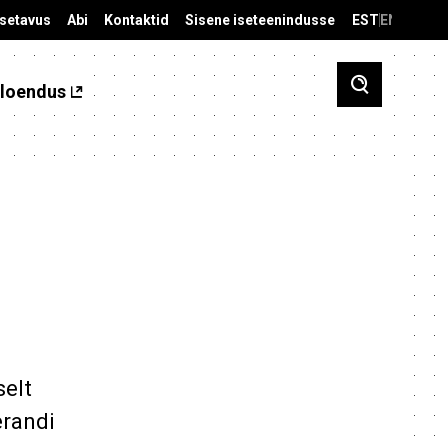
äsetavus
Abi
Kontaktid
Sisene iseteenindusse
EST
ENG
loendus
selt
erandi