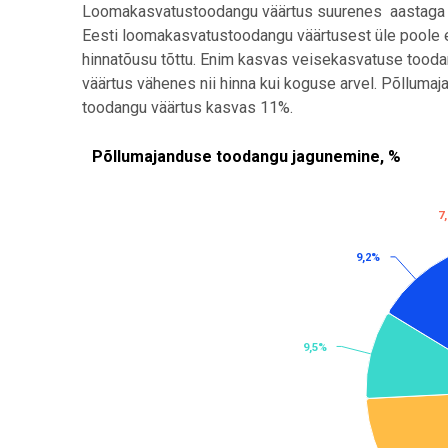
Loomakasvatustoodangu väärtus suurenes aastaga 
Eesti loomakasvatustoodangu väärtusest üle poole
hinnatõusu tõttu. Enim kasvas veisekasvatuse tood
väärtus vähenes nii hinna kui koguse arvel. Põlluma
toodangu väärtus kasvas 11%.
Põllumajanduse toodangu jagunemine, %
Põllumajanduse toodangu jagunemine, %
Pie chart with 6 slices.
Allikas: statistikaamet
7
7
View as data table, Põllumajanduse toodangu jagu
9,2%
9,2%
9,5%
9,5%