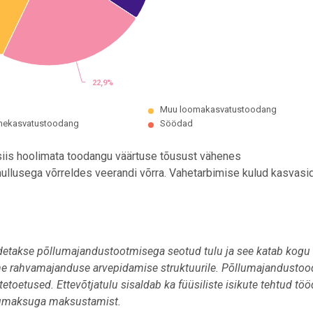
22,9%
22,9%
Muu loomakasvatustoodang
mekasvatustoodang
Söödad
siis hoolimata toodangu väärtuse tõusust vähenes
ullusega võrreldes veerandi võrra. Vahetarbimise kulud kasvasi
takse põllumajandustootmisega seotud tulu ja see katab kogu
ane rahvamajanduse arvepidamise struktuurile. Põllumajandusto
etoetused. Ettevõtjatulu sisaldab ka füüsiliste isikute tehtud tö
ulumaksuga maksustamist.