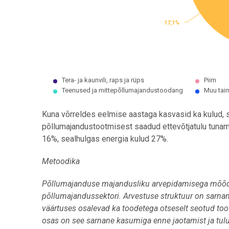
17,1%
17,1%
Tera- ja kaunvili, raps ja rüps
Piim
Teenused ja mittepõllumajandustoodang
Muu tai
End of interactive chart.
Kuna võrreldes eelmise aastaga kasvasid ka kulud, 
põllumajandustootmisest saadud ettevõtjatulu tunam
16%, sealhulgas energia kulud 27%.
Metoodika
Põllumajanduse majandusliku arvepidamisega mõõde
põllumajandussektori. Arvestuse struktuur on sarn
väärtuses osalevad ka toodetega otseselt seotud toot
osas on see sarnane kasumiga enne jaotamist ja t