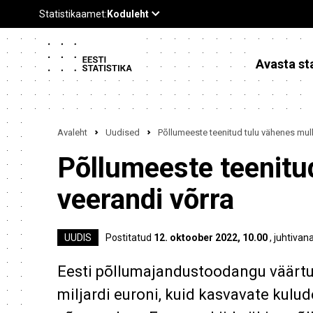
Avasta sta
Avaleht
Uudised
Põllumeeste teenitud tulu vähenes mull
Põllumeeste teenitu
veerandi võrra
UUDIS
Postitatud
12. oktoober 2022, 10.00
, juhtivan
Eesti põllumajandustoodangu väärtus
miljardi euroni, kuid kasvavate kulu