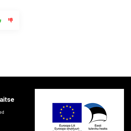
aitse
e
ted