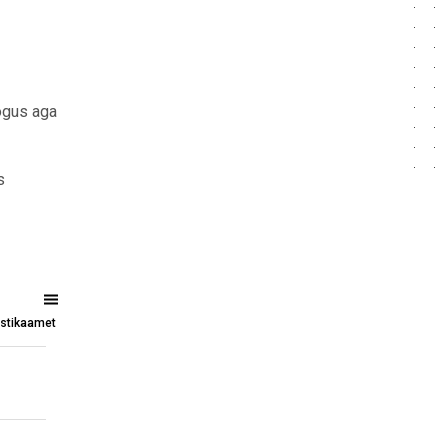
ogus aga
s
tistikaamet