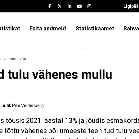
Ligipä
tistikat
Esita andmeid
Statistikaamet
Rahva
u veerandi võrra
d tulu vähenes mullu
alüütik Pille Veidenberg
 tõusis 2021. aastal 13% ja jõudis esmakord
de tõttu vähenes põllumeeste teenitud tulu ve