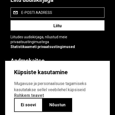
E-POSTI AADRESS
Liitudes uudiskirjaga, nõustud meie
privaatsustingimustega
Statistikaameti privaatsustingimused
Andmekaitse
Andmekaitse
Küpsiste kasutamine
Küpsiste sätted
Mugavuse ja personaalsuse tagamiseks
kasutatakse sellel veebilehel küpsiseid
Rohkem teavet
Ei soovi
Nõustun