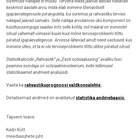
suremuse näitajad ei muutu. Tervena elada jäänud aastad näitavad
keskmist aastate arvu, mida elab inimene tõenäoliselt
igapäevategevuste piiranguteta, kui suremus ja rahvastiku tervise
näitajad jäävad samaks. Selle näitaja arvutamise üks komponent on
küsitlusuuringuga saadav info selle kohta, mil määral on inimestel
olnud vähemalt viimasel kuuel kuul mõne terviseprobleemi tõttu
piiratud igapäevategevus. Arvesse lähevad ainult need vastused, kus
inimene ütles, et ta ei ole terviseprobleemi tõttu üldse piiratud olnud.
Statistikatööde „Rahvastik“ ja „Eesti sotsiaaluuring“ avaliku huvi
peamine esindaja on sotsiaalministeerium, kelle tellimusel
statistikaamet andmeid analüüsib.
Vaata ka
rahvastikuprognoosi valdkonnalehte
.
Detailsemad andmed on avaldatud
statistika andmebaasis
.
Täpsem teave:
Kadri Kütt
meediasuhete juht