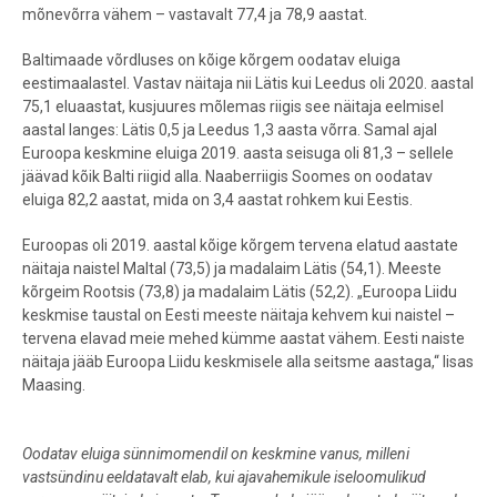
mõnevõrra vähem – vastavalt 77,4 ja 78,9 aastat.
Baltimaade võrdluses on kõige kõrgem oodatav eluiga
eestimaalastel. Vastav näitaja nii Lätis kui Leedus oli 2020. aastal
75,1 eluaastat, kusjuures mõlemas riigis see näitaja eelmisel
aastal langes: Lätis 0,5 ja Leedus 1,3 aasta võrra. Samal ajal
Euroopa keskmine eluiga 2019. aasta seisuga oli 81,3 – sellele
jäävad kõik Balti riigid alla. Naaberriigis Soomes on oodatav
eluiga 82,2 aastat, mida on 3,4 aastat rohkem kui Eestis.
Euroopas oli 2019. aastal kõige kõrgem tervena elatud aastate
näitaja naistel Maltal (73,5) ja madalaim Lätis (54,1). Meeste
kõrgeim Rootsis (73,8) ja madalaim Lätis (52,2). „Euroopa Liidu
keskmise taustal on Eesti meeste näitaja kehvem kui naistel –
tervena elavad meie mehed kümme aastat vähem. Eesti naiste
näitaja jääb Euroopa Liidu keskmisele alla seitsme aastaga,“ lisas
Maasing.
Oodatav eluiga sünnimomendil on keskmine vanus, milleni
vastsündinu eeldatavalt elab, kui ajavahemikule iseloomulikud