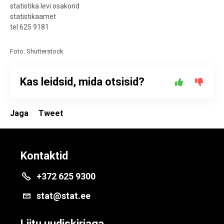
statistika levi osakond
statistikaamet
tel 625 9181
Foto: Shutterstock
Kas leidsid, mida otsisid?
Jaga
Tweet
Kontaktid
+372 625 9300
stat@stat.ee
Liitu uudiskirjaga