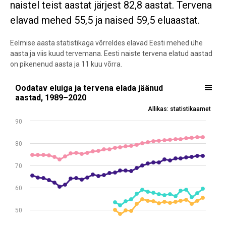
naistel teist aastat järjest 82,8 aastat. Tervena
elavad mehed 55,5 ja naised 59,5 eluaastat.
Eelmise aasta statistikaga võrreldes elavad Eesti mehed ühe
aasta ja viis kuud tervemana. Eesti naiste tervena elatud aastad
on pikenenud aasta ja 11 kuu võrra.
Oodatav eluiga ja tervena elada jäänud aastad, 1989–2020
Oodatav eluiga ja tervena elada jäänud
aastad, 1989–2020
Line chart with 4 lines.
Allikas: statistikaamet
Allikas: statistikaamet
90
* Andmetöötluseks vajalikke andmeid kogutakse Eesti Sotsiaaluurin
View as data table, Oodatav eluiga ja tervena elada jäänud aasta
80
The chart has 1 X axis displaying .
The chart has 1 Y axis displaying values. Data ranges from 48.1 to 8
70
60
50