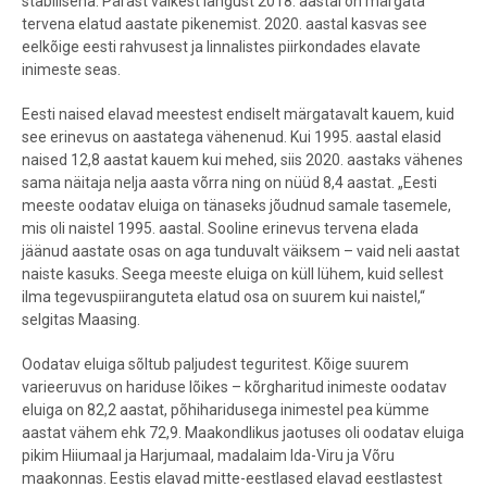
stabiilsena. Pärast väikest langust 2018. aastal on märgata
tervena elatud aastate pikenemist. 2020. aastal kasvas see
eelkõige eesti rahvusest ja linnalistes piirkondades elavate
inimeste seas.
Eesti naised elavad meestest endiselt märgatavalt kauem, kuid
see erinevus on aastatega vähenenud. Kui 1995. aastal elasid
naised 12,8 aastat kauem kui mehed, siis 2020. aastaks vähenes
sama näitaja nelja aasta võrra ning on nüüd 8,4 aastat. „Eesti
meeste oodatav eluiga on tänaseks jõudnud samale tasemele,
mis oli naistel 1995. aastal. Sooline erinevus tervena elada
jäänud aastate osas on aga tunduvalt väiksem – vaid neli aastat
naiste kasuks. Seega meeste eluiga on küll lühem, kuid sellest
ilma tegevuspiiranguteta elatud osa on suurem kui naistel,“
selgitas Maasing.
Oodatav eluiga sõltub paljudest teguritest. Kõige suurem
varieeruvus on hariduse lõikes – kõrgharitud inimeste oodatav
eluiga on 82,2 aastat, põhiharidusega inimestel pea kümme
aastat vähem ehk 72,9. Maakondlikus jaotuses oli oodatav eluiga
pikim Hiiumaal ja Harjumaal, madalaim Ida-Viru ja Võru
maakonnas. Eestis elavad mitte-eestlased elavad eestlastest