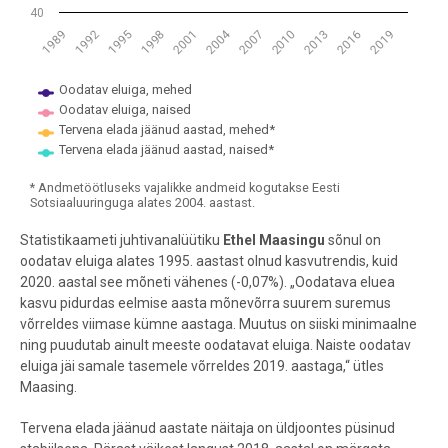
40
2004
1989
1992
1995
1998
2001
2007
2010
2013
2016
2019
Oodatav eluiga, mehed
Oodatav eluiga, naised
Tervena elada jäänud aastad, mehed*
Tervena elada jäänud aastad, naised*
* Andmetöötluseks vajalikke andmeid kogutakse Eesti
Sotsiaaluuringuga alates 2004. aastast.
End of interactive chart.
Statistikaameti juhtivanalüütiku
Ethel Maasingu
sõnul on
oodatav eluiga alates 1995. aastast olnud kasvutrendis, kuid
2020. aastal see mõneti vähenes (-0,07%). „Oodatava eluea
kasvu pidurdas eelmise aasta mõnevõrra suurem suremus
võrreldes viimase kümne aastaga. Muutus on siiski minimaalne
ning puudutab ainult meeste oodatavat eluiga. Naiste oodatav
eluiga jäi samale tasemele võrreldes 2019. aastaga,“ ütles
Maasing.
Tervena elada jäänud aastate näitaja on üldjoontes püsinud