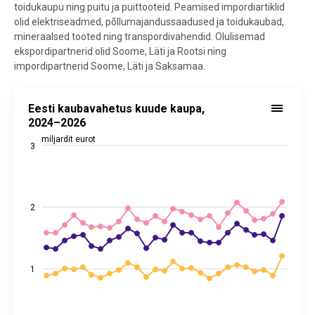
toidukaupu ning puitu ja puittooteid. Peamised impordiartiklid
olid elektriseadmed, põllumajandussaadused ja toidukaubad,
mineraalsed tooted ning transpordivahendid. Olulisemad
ekspordipartnerid olid Soome, Läti ja Rootsi ning
impordipartnerid Soome, Läti ja Saksamaa.
Eesti kaubavahetus kuude kaupa, 2024–2026
Eesti kaubavahetus kuude kaupa,
Line chart with 4 lines.
2024–2026
Allikas: statistikaamet
miljardit eurot
3
View as data table, Eesti kaubavahetus kuude kaupa, 2024–2026
The chart has 1 X axis displaying categories.
The chart has 2 Y axes displaying miljardit eurot, and values.
2
1