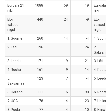
Euroala 21
1088
59
19
Euroala 21
riiki
riiki
EL-i
440
24
-9
EL-i
välised
välised
riigid
riigid
1. Soome
260
14
-4
1. Soome
2. Läti
196
11
24
2.
Saksamaa
3. Leedu
171
9
21
3. Läti
4. Rootsi
161
9
14
4. Poola
5.
123
7
-4
5. Leedu
Saksamaa
6. Holland
111
6
90
6. Rootsi
7. USA
78
4
23
7. Holland
8. Poola
77
4
10
8. Hiina