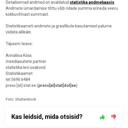
Detailsemad andmed on avaldatud
statistika andmebaasis
.
Andmete ümardamise tõttu võib ridade summa erineda veeru
kokkuvõtvast summast.
Statistikaameti andmete ja graafikute kasutamisel palume
viidata allikale.
Täpsem teave:
Annaliisa Köss
meediasuhete partner
statistika levi osakond
Statistikaamet
tel 5696 6484
press
[at]
stat.ee
(
press[at]stat[dot]ee
)
Foto: Shutterstock
Kas leidsid, mida otsisid?