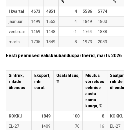
%
%
I kvartal
4673
4851
4
5586
5774
3
jaanuar
1499
1553
4
1849
1803
-3
veebruar
1469
1448
-1
1764
1888
7
märts
1705
1849
8
1973
2083
6
Eesti peamised väliskaubanduspartnerid, märts 2026
Sihtriik,
Eksport,
Osatähtsus,
Muutus
Saatjariik,
riikide
mln
%
võrreldes
riikide
ühendus
eurot
eelmise
ühendus
aasta
sama
kuuga, %
KOKKU
1849
100
8
KOKKU
EL-27
1409
76
16
EL-27