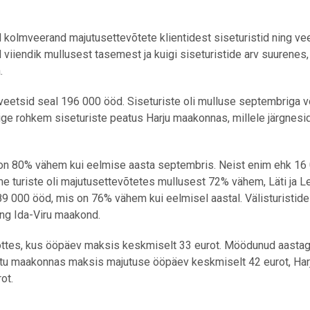
d kolmveerand majutusettevõtete klientidest siseturistid ning ve
aid viiendik mullusest tasemest ja kuigi siseturistide arv suurenes
.
veetsid seal 196 000 ööd. Siseturiste oli mulluse septembriga v
e rohkem siseturiste peatus Harju maakonnas, millele järgnesid
on 80% vähem kui eelmise aasta septembris. Neist enim ehk 16
 turiste oli majutusettevõtetes mullusest 72% vähem, Läti ja L
9 000 ööd, mis on 76% vähem kui eelmisel aastal. Välisturistide
ing Ida-Viru maakond.
õttes, kus ööpäev maksis keskmiselt 33 eurot. Möödunud aasta
artu maakonnas maksis majutuse ööpäev keskmiselt 42 eurot, Harj
ot.