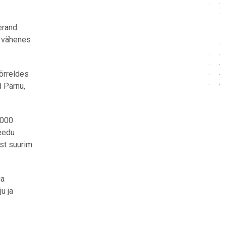
erand
, vähenes
õrreldes
 Pärnu,
 000
eedu
st suurim
ga
u ja