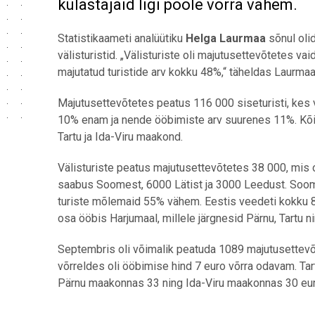
külastajaid ligi poole võrra vähem.
Statistikaameti analüütiku
Helga Laurmaa
sõnul oli
välisturistid. „Välisturiste oli majutusettevõtetes v
majutatud turistide arv kokku 48%,“ täheldas Laurmaa
Majutusettevõtetes peatus 116 000 siseturisti, kes 
10% enam ja nende ööbimiste arv suurenes 11%. Kõig
Tartu ja Ida-Viru maakond.
Välisturiste
peatus majutusettevõtetes
38
000, mis 
saabus Soomest, 6000 Lätist ja 3000 Leedust. Soome
turiste mõlemaid 55% vähem. Eestis veedeti kokku 8
osa ööbis Harjumaal, millele järgnesid Pärnu, Tartu n
Septembris oli võimalik peatuda 1089 majutusettev
võrreldes oli ööbimise hind 7 euro võrra odavam. T
Pärnu maakonnas 33 ning Ida-Viru maakonnas 30 eur