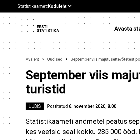
Avasta sta
Avaleht
Uudised
September viis majutusettevõtetest poo
September viis maju
turistid
UUDIS
Postitatud
6. november 2020, 8.00
Statistikaameti andmetel peatus sept
kes veetsid seal kokku 285 000 ööd.