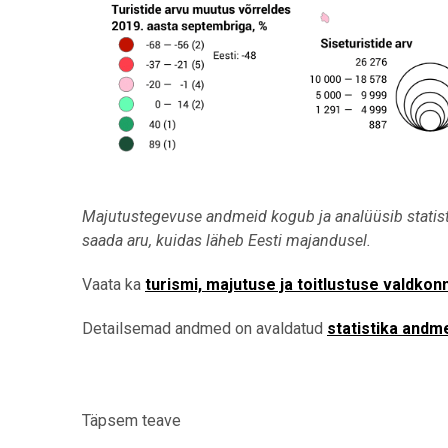
Majutustegevuse andmeid kogub ja analüüsib statist
saada aru, kuidas läheb Eesti majandusel.
Vaata ka
turismi, majutuse ja toitlustuse valdkon
Detailsemad andmed on avaldatud
statistika andm
Täpsem teave