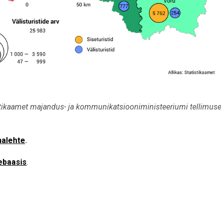
ikaamet majandus- ja kommunikatsiooniministeeriumi tellimusel
nalehte
.
ebaasis
.