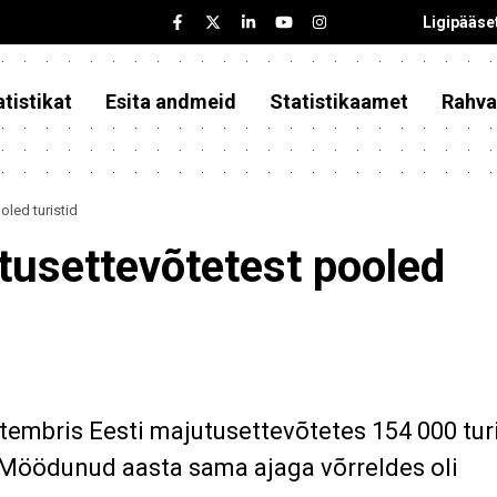
Ligipääse
tistikat
Esita andmeid
Statistikaamet
Rahva
led turistid
tusettevõtetest pooled
embris Eesti majutusettevõtetes 154 000 turi
 Möödunud aasta sama ajaga võrreldes oli