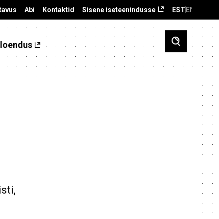
tavus
Abi
Kontaktid
Sisene iseteenindusse
EST
ENG
loendus
sti,