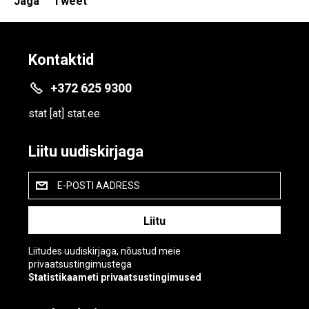
Jaga
Tweet
Kontaktid
+372 625 9300
stat
[at]
stat.ee
Liitu uudiskirjaga
E-POSTI AADRESS
Liitudes uudiskirjaga, nõustud meie
privaatsustingimustega
Statistikaameti privaatsustingimused