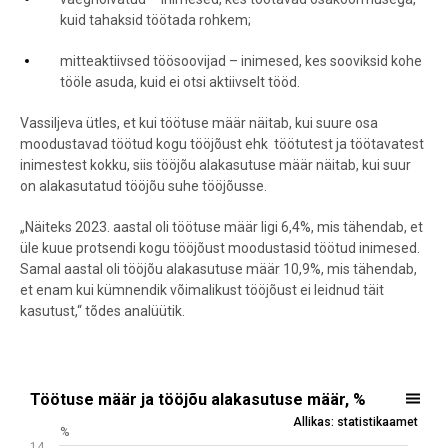
kuid tahaksid töötada rohkem;
mitteaktiivsed töösoovijad – inimesed, kes sooviksid kohe
tööle asuda, kuid ei otsi aktiivselt tööd.
Vassiljeva ütles, et kui töötuse määr näitab, kui suure osa
moodustavad töötud kogu tööjõust ehk töötutest ja töötavatest
inimestest kokku, siis tööjõu alakasutuse määr näitab, kui suur
on alakasutatud tööjõu suhe tööjõusse.
„Näiteks 2023. aastal oli töötuse määr ligi 6,4%, mis tähendab, et
üle kuue protsendi kogu tööjõust moodustasid töötud inimesed.
Samal aastal oli tööjõu alakasutuse määr 10,9%, mis tähendab,
et enam kui kümnendik võimalikust tööjõust ei leidnud täit
kasutust,“ tõdes analüütik.
Töötuse määr ja tööjõu alakasutuse määr, %
Töötuse määr ja tööjõu alakasutuse määr, %
Allikas: statistikaamet
Line chart with 2 lines.
%
14