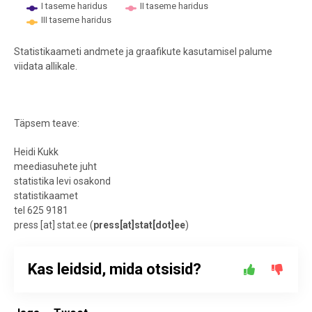
I taseme haridus
II taseme haridus
III taseme haridus
End of interactive chart.
Statistikaameti andmete ja graafikute kasutamisel palume
viidata allikale.
Täpsem teave:
Heidi Kukk
meediasuhete juht
statistika levi osakond
statistikaamet
tel 625 9181
press
[at]
stat.ee
(
press[at]stat[dot]ee
)
Kas leidsid, mida otsisid?