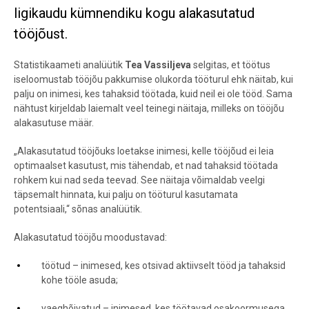
ligikaudu kümnendiku kogu alakasutatud
tööjõust.
Statistikaameti analüütik
Tea Vassiljeva
selgitas, et töötus
iseloomustab tööjõu pakkumise olukorda tööturul ehk näitab, kui
palju on inimesi, kes tahaksid töötada, kuid neil ei ole tööd. Sama
nähtust kirjeldab laiemalt veel teinegi näitaja, milleks on tööjõu
alakasutuse määr.
„Alakasutatud tööjõuks loetakse inimesi, kelle tööjõud ei leia
optimaalset kasutust, mis tähendab, et nad tahaksid töötada
rohkem kui nad seda teevad. See näitaja võimaldab veelgi
täpsemalt hinnata, kui palju on tööturul kasutamata
potentsiaali,“ sõnas analüütik.
Alakasutatud tööjõu moodustavad:
töötud – inimesed, kes otsivad aktiivselt tööd ja tahaksid
kohe tööle asuda;
vaeghõivatud – inimesed, kes töötavad osakoormusega,