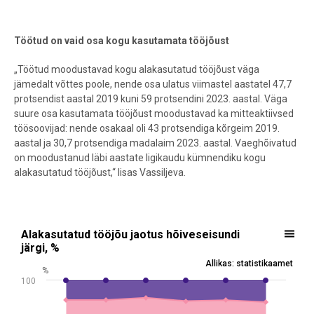
Töötud on vaid osa kogu kasutamata tööjõust
„Töötud moodustavad kogu alakasutatud tööjõust väga
jämedalt võttes poole, nende osa ulatus viimastel aastatel 47,7
protsendist aastal 2019 kuni 59 protsendini 2023. aastal. Väga
suure osa kasutamata tööjõust moodustavad ka mitteaktiivsed
töösoovijad: nende osakaal oli 43 protsendiga kõrgeim 2019.
aastal ja 30,7 protsendiga madalaim 2023. aastal. Vaeghõivatud
on moodustanud läbi aastate ligikaudu kümnendiku kogu
alakasutatud tööjõust,“ lisas Vassiljeva.
Alakasutatud tööjõu jaotus hõiveseisundi järgi, %
Alakasutatud tööjõu jaotus hõiveseisundi
järgi, %
Chart with 3 data series.
Allikas: statistikaamet
%
Allikas: statistikaamet
100
View as data table, Alakasutatud tööjõu jaotus hõiveseisundi järgi,
The chart has 1 X axis displaying .