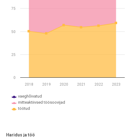
The chart has 1 Y axis displaying %. Data ranges from 47.7 to 100.
75
50
25
0
2018
2019
2020
2021
2022
2023
vaeghõivatud
mitteaktiivsed töösoovijad
töötud
End of interactive chart.
Haridus ja töö