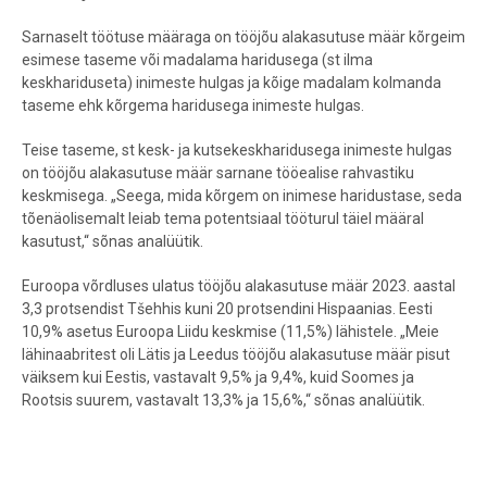
Sarnaselt töötuse määraga on tööjõu alakasutuse määr kõrgeim
esimese taseme või madalama haridusega (st ilma
keskhariduseta) inimeste hulgas ja kõige madalam kolmanda
taseme ehk kõrgema haridusega inimeste hulgas.
Teise taseme, st kesk- ja kutsekeskharidusega inimeste hulgas
on tööjõu alakasutuse määr sarnane tööealise rahvastiku
keskmisega. „Seega, mida kõrgem on inimese haridustase, seda
tõenäolisemalt leiab tema potentsiaal tööturul täiel määral
kasutust,“ sõnas analüütik.
Euroopa võrdluses ulatus tööjõu alakasutuse määr 2023. aastal
3,3 protsendist Tšehhis kuni 20 protsendini Hispaanias. Eesti
10,9% asetus Euroopa Liidu keskmise (11,5%) lähistele. „Meie
lähinaabritest oli Lätis ja Leedus tööjõu alakasutuse määr pisut
väiksem kui Eestis, vastavalt 9,5% ja 9,4%, kuid Soomes ja
Rootsis suurem, vastavalt 13,3% ja 15,6%,“ sõnas analüütik.
Tööjõu alakasutuse määr haridustaseme järgi, %