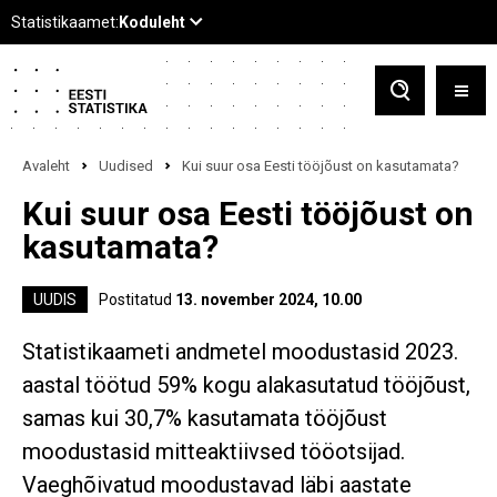
Avaleht
Uudised
Kui suur osa Eesti tööjõust on kasutamata?
Kui suur osa Eesti tööjõust on
kasutamata?
UUDIS
Postitatud
13. november 2024, 10.00
Statistikaameti andmetel moodustasid 2023.
aastal töötud 59% kogu alakasutatud tööjõust,
samas kui 30,7% kasutamata tööjõust
moodustasid mitteaktiivsed tööotsijad.
Vaeghõivatud moodustavad läbi aastate