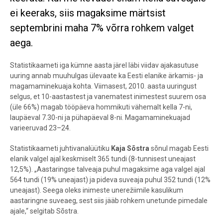
ei keeraks, siis magaksime märtsist
septembrini maha 7% võrra rohkem valget
aega.
Statistikaameti iga kümne aasta järel läbi viidav ajakasutuse
uuring annab muuhulgas ülevaate ka Eesti elanike ärkamis- ja
magamaminekuaja kohta. Viimasest, 2010. aasta uuringust
selgus, et 10-aastastest ja vanematest inimestest suurem osa
(üle 66%) magab tööpäeva hommikuti vähemalt kella 7-ni,
laupäeval 7.30-ni ja pühapäeval 8-ni. Magamaminekuajad
varieeruvad 23–24.
Statistikaameti juhtivanalüütiku
Kaja Sõstra
sõnul magab Eesti
elanik valgel ajal keskmiselt 365 tundi (8-tunnisest uneajast
12,5%). „Aastaringse talveaja puhul magaksime aga valgel ajal
564 tundi (19% uneajast) ja pideva suveaja puhul 352 tundi (12%
uneajast). Seega oleks inimeste unerežiimile kasulikum
aastaringne suveaeg, sest siis jääb rohkem unetunde pimedale
ajale,“ selgitab Sõstra.