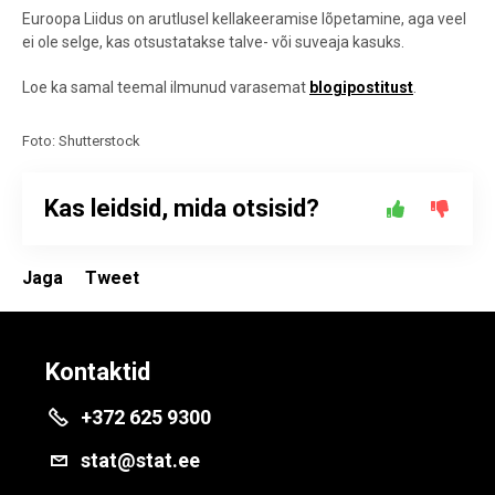
Euroopa Liidus on arutlusel kellakeeramise lõpetamine, aga veel
ei ole selge, kas otsustatakse talve- või suveaja kasuks.
Loe ka samal teemal ilmunud varasemat
blogipostitust
.
Foto: Shutterstock
Kas leidsid, mida otsisid?
Jaga
Tweet
Kontaktid
+372 625 9300
stat@stat.ee