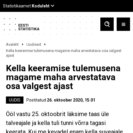
Avaleht
Uudised
Kella keeramise tulemusena magame maha arvestatava osa valgest
ajast
Kella keeramise tulemusena
magame maha arvestatava
osa valgest ajast
UUDIS
Postitatud
26. oktoober 2020, 15.01
Ööl vastu 25. oktoobrit läksime taas üle
talveajale ja kella tuli tunni võrra tagasi
keerata. Kui me kevadel enam kella suveajale