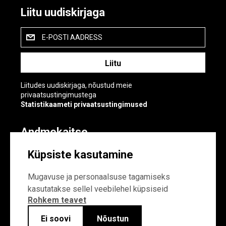
Liitu uudiskirjaga
E-POSTI AADRESS
Liitudes uudiskirjaga, nõustud meie
privaatsustingimustega
Statistikaameti privaatsustingimused
Andmekaitse
Andmekaitse
Küpsiste kasutamine
Küpsiste sätted
Mugavuse ja personaalsuse tagamiseks
kasutatakse sellel veebilehel küpsiseid
Rohkem teavet
Ei soovi
Nõustun