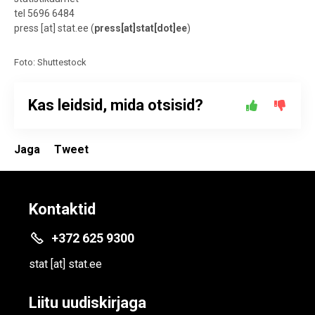
tel 5696 6484
press
[at]
stat.ee
(
press[at]stat[dot]ee
)
Foto: Shuttestock
Kas leidsid, mida otsisid?
Jaga
Tweet
Kontaktid
+372 625 9300
stat
[at]
stat.ee
Liitu uudiskirjaga