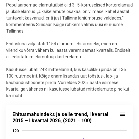
Populaarsemad elamutüübid olid 3–5-korruselised korterelamud
ja üksikelamud. „Üksikelamute osakaal on viimasel kahel aastal
tuntavalt kasvanud, eriti just Tallinna lähiümbruse valdades,“
kommenteeris Sinisaar. Kõige rohkem valmis uusi eluruume
Tallinnas.
Ehitusluba väljastati 1154 eluruumi ehitamiseks, mida on
viiendiku võrra vähem kui aasta varem samas kvartalis. Endiselt
oli eelistatuim elamutüüp korterelamu.
Kasutusse lubati 243 mitteelamut, kus kasulikku pinda on 136
100 ruutmeetrit. Kõige enam lisandus uut tööstus-, lao- ja
kaubandushoonete pinda. Võrreldes 2025. aasta esimese
kvartaliga vähenes nii kasutusse lubatud mitteelamute pind kui
ka maht.
Ehitusmahuindeks ja selle trend, I kvartal 2015 – I kvartal 2026, (202
Ehitusmahuindeks ja selle trend, I kvartal
Line chart with 2 lines.
2015 – I kvartal 2026, (2021 = 100)
Allikas: statistikaamet
120
View as data table, Ehitusmahuindeks ja selle trend, I kvartal 2015 