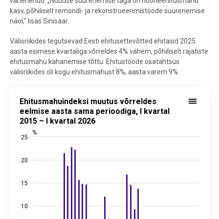
vähenenud. „Nüüdse suurenemise taga on hooneehitusmahu
kasv, põhiliselt remondi- ja rekonstrueerimistööde suurenemise
näol,“ lisas Sinisaar.
Välisriikides tegutsevad Eesti ehitusettevõtted ehitasid 2025.
aasta esimese kvartaliga võrreldes 4% vähem, põhiliselt rajatiste
ehitusmahu kahanemise tõttu. Ehitustööde osatähtsus
välisriikides oli kogu ehitusmahust 8%, aasta varem 9%.
Ehitusmahuindeksi muutus võrreldes eelmise aasta sama perioodiga, 
Ehitusmahuindeksi muutus võrreldes
Bar chart with 45 bars.
eelmise aasta sama perioodiga, I kvartal
2015 – I kvartal 2026
Allikas: statistikaamet
View as data table, Ehitusmahuindeksi muutus võrreldes eelmise aa
%
25
The chart has 1 X axis displaying categories.
The chart has 2 Y axes displaying %, and values.
20
15
10