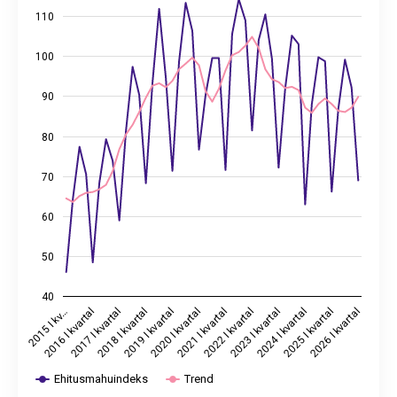
The chart has 1 X axis displaying categories.
110
The chart has 2 Y axes displaying values, and values.
100
90
80
70
60
50
40
2024 I kvartal
2018 I kvartal
2025 I kvartal
2019 I kvartal
2026 I kvartal
2020 I kvartal
2021 I kvartal
2015 I kv…
2022 I kvartal
2016 I kvartal
2023 I kvartal
2017 I kvartal
Ehitusmahuindeks
Trend