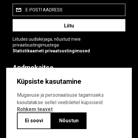
E-POSTI AADRESS
Liitudes uudiskirjaga, nõustud meie
privaatsustingimustega
Statistikaameti privaatsustingimused
Andmekaitse
Andmekaitse
Küpsiste kasutamine
Küpsiste sätted
Mugavuse ja personaalsuse tagamiseks
kasutatakse sellel veebilehel küpsiseid
Rohkem teavet
Ei soovi
Nõustun