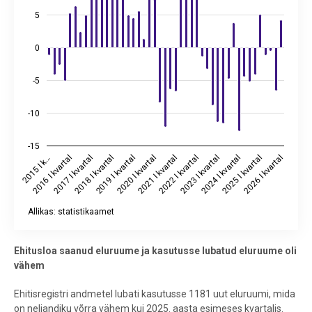
5
0
-5
-10
-15
2020 I kvartal
2019 I kvartal
2018 I kvartal
2017 I kvartal
2016 I kvartal
2015 I k…
2026 I kvartal
2025 I kvartal
2024 I kvartal
2023 I kvartal
2022 I kvartal
2021 I kvartal
Allikas: statistikaamet
End of interactive chart.
Ehitusloa saanud eluruume ja kasutusse lubatud eluruume oli
vähem
Ehitisregistri andmetel lubati kasutusse 1181 uut eluruumi, mida
on neljandiku võrra vähem kui 2025. aasta esimeses kvartalis.