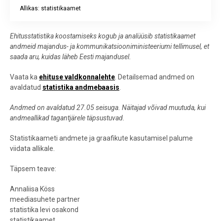
Allikas: statistikaamet
End of interactive chart.
Ehitusstatistika koostamiseks kogub ja analüüsib statistikaamet
andmeid majandus- ja kommunikatsiooniministeeriumi tellimusel, et
saada aru, kuidas läheb Eesti majandusel.
Vaata ka
ehituse valdkonnalehte
. Detailsemad andmed on
avaldatud
statistika andmebaasis
.
Andmed on avaldatud 27.05 seisuga. Näitajad võivad muutuda, kui
andmeallikad tagantjärele täpsustuvad.
Statistikaameti andmete ja graafikute kasutamisel palume
viidata allikale.
Täpsem teave:
Annaliisa Köss
meediasuhete partner
statistika levi osakond
statistikaamet