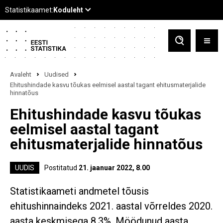
Avaleht
Uudised
Ehitushindade kasvu tõukas eelmisel aastal tagant ehitusmaterjalide
hinnatõus
Ehitushindade kasvu tõukas
eelmisel aastal tagant
ehitusmaterjalide hinnatõus
UUDIS
Postitatud
21. jaanuar 2022, 8.00
Statistikaameti andmetel tõusis
ehitushinnaindeks 2021. aastal võrreldes 2020.
aasta keskmisega 8,3%. Möödunud aasta