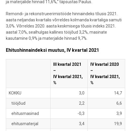
ja materjalide hinnad 11,6%,“ täpsustas Paulus.
Remondi- ja rekonstrueerimistööde hinnaindeks tõusis 2021.
aasta neljandas kvartalis võrreldes kolmanda kvartaliga samuti
3,0%. Võrreldes 2020. aasta keskmisega tõusis indeks 2021.
aastal 7,0%, sealhulgas kallines tööjõud 3,2%, masinate
kasutamine 0,9% ja materjalide hinnad 9,7%.
Ehitushinnaindeksi muutus, IV kvartal 2021
III kvartal 2021
IV kvartal 2020
–
–
IV kvartal 2021,
IV kvartal 2021,
%
%
KOKKU
3,0
14,7
tööjõud
2,2
6,6
ehitusmasinad
-0,3
3,9
ehitusmaterjal
3,4
19,9