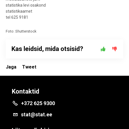
statistika levi osakond
statistikaamet
tel 625 9181
Foto: Shutterstock
Kas leidsid, mida otsisid?
Jaga
Tweet
Kontaktid
+372 625 9300
stat@stat.ee