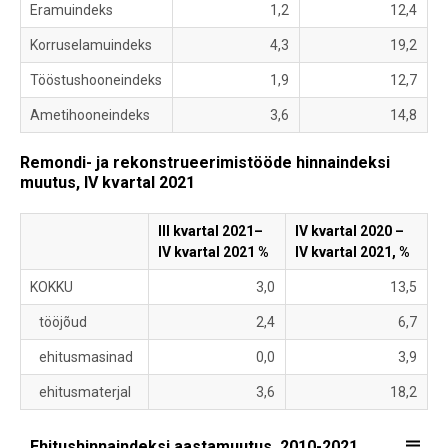
Eramuindeks
1,2
12,4
Korruselamuindeks
4,3
19,2
Tööstushooneindeks
1,9
12,7
Ametihooneindeks
3,6
14,8
Remondi- ja rekonstrueerimistööde hinnaindeksi
muutus, IV kvartal 2021
III kvartal 2021–
IV kvartal 2020 –
IV kvartal 2021 %
IV kvartal 2021, %
KOKKU
3,0
13,5
tööjõud
2,4
6,7
ehitusmasinad
0,0
3,9
ehitusmaterjal
3,6
18,2
Ehitushinnaindeksi aastamuutus, 2010-2021
Ehitushinnaindeksi aastamuutus, 2010-2021