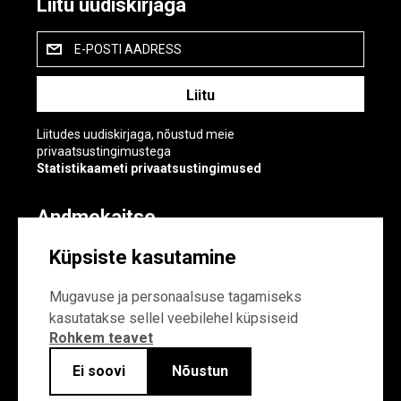
Liitu uudiskirjaga
E-POSTI AADRESS
Liitudes uudiskirjaga, nõustud meie
privaatsustingimustega
Statistikaameti privaatsustingimused
Andmekaitse
Andmekaitse
Küpsiste kasutamine
Küpsiste sätted
Mugavuse ja personaalsuse tagamiseks
kasutatakse sellel veebilehel küpsiseid
Rohkem teavet
Ei soovi
Nõustun