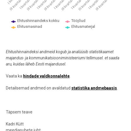
I kvartal 2017
III kvartal 2018
I kvartal 2020
III kvartal 2021
III kvartal 2016
I kvartal 2018
III kvartal 2019
I kvartal 2021
III kvartal 2017
I kvartal 2019
III kvartal 2020
Ehitushinnaindeks kokku
Tööjõud
Ehitusmasinad
Ehitusmaterjal
End of interactive chart.
Ehitushinnaindeksi andmeid kogub ja analüüsib statistikaamet
majandus- ja kommunikatsiooniministeeriumi tellimusel.
et saada
aru, kuidas läheb Eesti majandusel.
Vaata ka
hindade valdkonnalehte
.
Detailsemad andmed on avaldatud
statistika andmebaasis
.
Täpsem teave
Kadri Kütt
meediasuhete juht