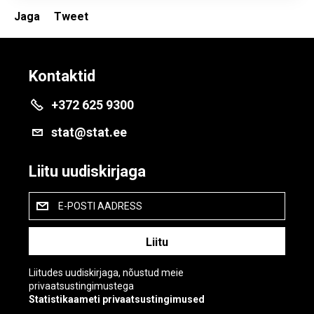
Jaga
Tweet
Kontaktid
+372 625 9300
stat@stat.ee
Liitu uudiskirjaga
E-POSTI AADRESS
Liitudes uudiskirjaga, nõustud meie
privaatsustingimustega
Statistikaameti privaatsustingimused