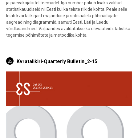
ja päevakajalistel teemadel. Iga number pakub lisaks valitud
statistikauudiseid nii Eesti kui ka teiste riikide kohta. Peale selle
leiab kvartalikirjast majanduse ja sotsiaalelu põhinäitajate
aegread ning diagrammid, samuti Eesti, Läti ja Leedu
võrdlusandmed. Väljaandes avaldatakse ka ülevaateid statistika
tegemise põhimõtete ja metoodika kohta.
Kvratalikiri-Quarterly Bulletin_2-15