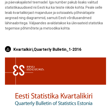
ja päevakajalistel teemadel. Iga number pakub lisaks valitud
statistikauudiseid nii Eesti kui ka teiste riikide kohta. Peale selle
leiab kvartalikirjast majanduse ja sotsiaalelu põhinäitajate
aegread ning diagrammid, samuti Eesti võrdlusandmed
lähinaabritega. Väljaandes avaldatakse ka ülevaateid statistika
tegemise põhimõtete ja metoodika kohta.
Kvartalkiri,Quarterly Bulletin_1-2016