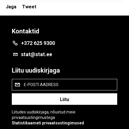
Jaga
Tweet
Kontaktid
+372 625 9300
stat@stat.ee
Liitu uudiskirjaga
E-POSTI AADRESS
Liitudes uudiskirjaga, nõustud meie
privaatsustingimustega
Statistikaameti privaatsustingimused