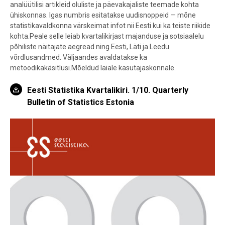
analüütilisi artikleid oluliste ja päevakajaliste teemade kohta
ühiskonnas. Igas numbris esitatakse uudisnoppeid — mõne
statistikavaldkonna värskeimat infot nii Eesti kui ka teiste riikide
kohta.Peale selle leiab kvartalikirjast majanduse ja sotsiaalelu
põhiliste näitajate aegread ning Eesti, Läti ja Leedu
võrdlusandmed. Väljaandes avaldatakse ka
metoodikakäsitlusi.Mõeldud laiale kasutajaskonnale.
Eesti Statistika Kvartalikiri. 1/10. Quarterly
Bulletin of Statistics Estonia