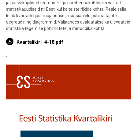
ja päevakajalistel teemadel. Iga number pakub lisaks valitud
statistikauudiseid nii Eesti kui ka teiste riikide kohta. Peale selle
leiab kvartalikirjast majanduse ja sotsiaalelu põhinäitajate
aegread ning diagrammid. Väljaandes avaldatakse ka ülevaateid
statistika tegemise põhimõtete ja metoodika kohta.
Kvartalikiri_4-18.pdf
.