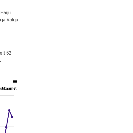
 Harju
 ja Valga
elt 52
,
tistikaamet