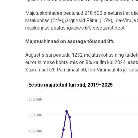
Majutuskohtades peatunud 218 500 siseturistist olid
maakonnas (24%), järgnesid Pärnu (15%), Ida-Viru ja
maakonnas peatus igaühes 6% siseturistidest.
Majutushinnad on aastaga tõusnud 8%
Augustis sai peatuda 1232 majutuskohas ning täide
eurot inimese kohta, mis on 8% kallim kui 2024. aas
Saaremaal 53, Pärnumaal 50, Ida-Virumaal 45 ja Tart
Eestis majutatud turistid, 2019–2025
Eestis majutatud turistid, 2019–2025
Line chart with 3 lines.
600 000
Allikas: statistikaamet
View as data table, Eestis majutatud turistid, 201
500 000
The chart has 1 X axis displaying .
The chart has 1 Y axis displaying values. Data rang
400 000