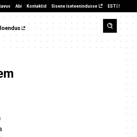
tavus
Abi
Kontaktid
Sisene iseteenindusse
EST
ENG
loendus
kem
0
a