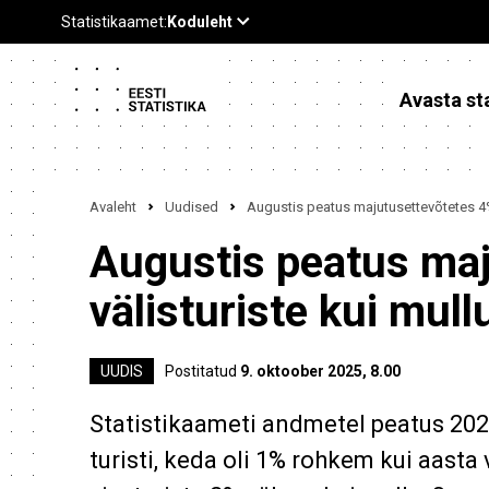
Avasta sta
Avaleht
Uudised
Augustis peatus majutusettevõtetes 4%
Augustis peatus ma
välisturiste kui mull
UUDIS
Postitatud
9. oktoober 2025, 8.00
Statistikaameti andmetel peatus 202
turisti, keda oli 1% rohkem kui aasta