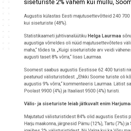
siseturiste 2% vähem kui mullu, Soom
Augustis külastas Eesti majutusettevõtteid 240 700 v
kui siseturiste (48%).
Statistikaameti juhtivanalüütiku
Helga Laurmaa
sõnu
augustiga võrreldes oli nüüd majutusettevõtetes vä
maha,“ tõdes ta. „Kuigi siseturistide arv veidi vähe
augusti taset 8% võrra,“ lisas Laurmaa.
Soomest saabus augustis Eestisse 62 400 turisti n
peatunud välisturistidest. „Ehkki Soome turiste oli 
augustis 9% võrra,“ kommenteeris Laurmaa. Lätist s
Poolast 9900 (4%) ja Itaaliast 9500 (4%) turisti.
Välis- ja siseturiste leiab jätkuvalt enim Harjuma
Majutatud välisturistidest 84% olid augustis Eestis 
Harju maakonna, järgnesid Pärnu (12%), Tartu (7%) j
igaühes 2% välisturistidest. Nii Valga kui ka Võru m