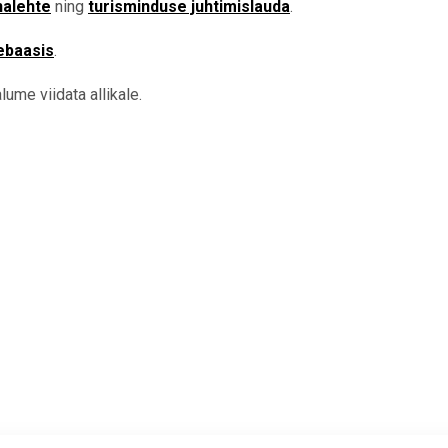
nalehte
ning
turisminduse juhtimislauda
.
ebaasis
.
ume viidata allikale.