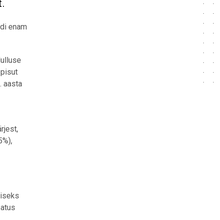
t.
idi enam
Mulluse
pisut
. aasta
rjest,
5%),
miseks
eatus