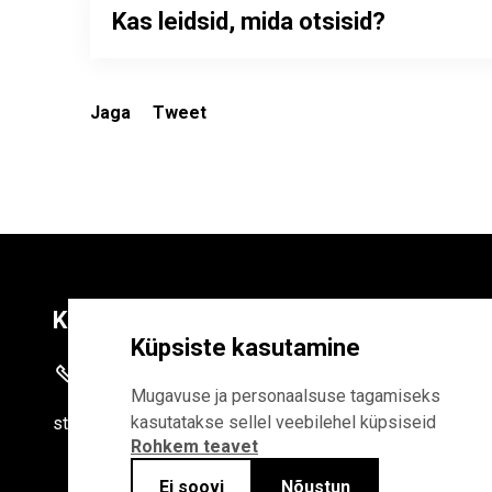
Kas leidsid, mida otsisid?
Jaga
Tweet
Kontaktid
Liitu uudiskirja
Küpsiste kasutamine
+372 625 9300
E-POSTI AADR
Mugavuse ja personaalsuse tagamiseks
kasutatakse sellel veebilehel küpsiseid
stat
[at]
stat.ee
Rohkem teavet
Liitudes uudiskirjaga, n
Statistikaameti privaa
Ei soovi
Nõustun