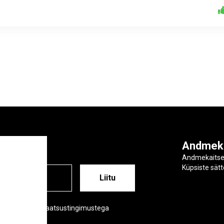
ga
Andmek
Andmekaits
Küpsiste sät
ESS
õustud meie privaatsustingimustega
tsustingimused