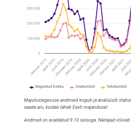
300 000
200 000
100 000
0
jaanuar 2019
aprill 2019
juuli 2019
oktoober 2019
jaanuar 2020
aprill 2020
juuli 2020
oktoober 2020
jaanuar 2021
aprill 2021
juuli 2
oktoo
Majutatud kokku
Siseturistid
Välisturistid
End of interactive chart.
Majutustegevuse andmeid kogub ja analüüsib statist
saada aru, kuidas läheb Eesti majandusel.
Andmed on avaldatud 9.10 seisuga. Näitajad võivad 