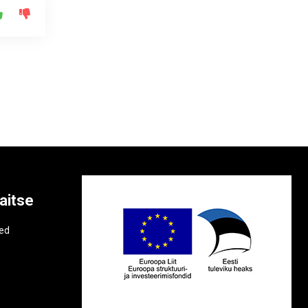
aitse
e
ted