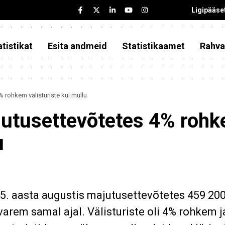
Ligipääse
tistikat
Esita andmeid
Statistikaamet
Rahva
 rohkem välisturiste kui mullu
jutusettevõtetes 4% roh
u
5. aasta augustis majutusettevõtetes 459 20
 varem samal ajal. Välisturiste oli 4% rohkem j