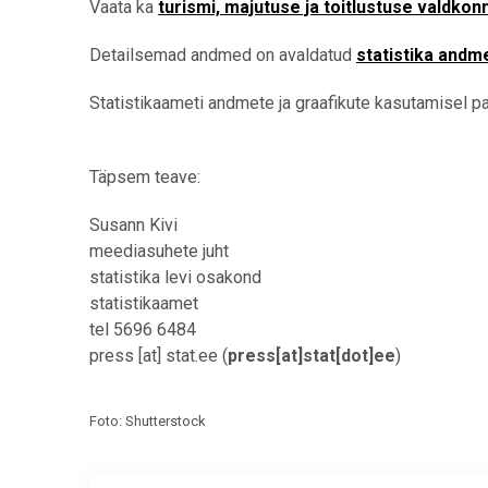
Vaata ka
turismi, majutuse ja toitlustuse valdkon
Detailsemad andmed on avaldatud
statistika andm
Statistikaameti andmete ja graafikute kasutamisel pal
Täpsem teave:
Susann Kivi
meediasuhete juht
statistika levi osakond
statistikaamet
tel 5696 6484
press
[at]
stat.ee
(
press[at]stat[dot]ee
)
Foto: Shutterstock