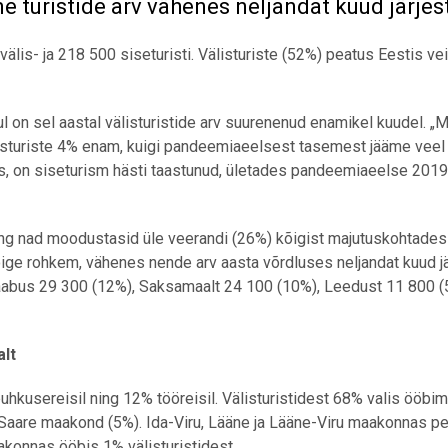
e turistide arv vähenes neljandat kuud järjes
älis- ja 218 500 siseturisti. Välisturiste (52%) peatus Eestis ve
l on sel aastal välisturistide arv suurenenud enamikel kuudel. „
listuriste 4% enam, kuigi pandeemiaeelsest tasemest jääme veel 
nes, on siseturism hästi taastunud, ületades pandeemiaeelse 2019
ing nad moodustasid üle veerandi (26%) kõigist majutuskohtades
kõige rohkem, vähenes nende arv aasta võrdluses neljandat kuud jä
aabus 29 300 (12%), Saksamaalt 24 100 (10%), Leedust 11 800 (
alt
puhkusereisil ning 12% tööreisil. Välisturistidest 68% valis ööbi
a Saare maakond (5%). Ida-Viru, Lääne ja Lääne-Viru maakonnas p
aakonnas ööbis 1% välisturistidest.