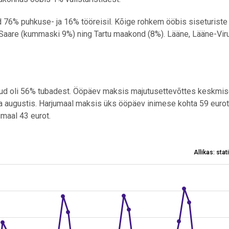
 76% puhkuse- ja 16% tööreisil. Kõige rohkem ööbis siseturiste
 Saare (kummaski 9%) ning Tartu maakond (8%). Lääne, Lääne-Viru
tud oli 56% tubadest. Ööpäev maksis majutusettevõttes keskmis
ta augustis. Harjumaal maksis üks ööpäev inimese kohta 59 eurot
umaal 43 eurot.
Allikas: sta
9–2025
es from 1257 to 523645.