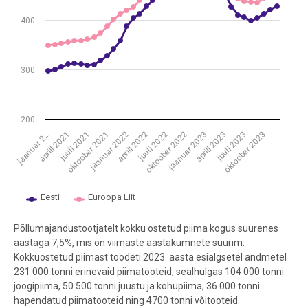
400
300
200
jaanuar 2…
aprill 2021
juuli 2021
oktoober 2021
jaanuar 2022
aprill 2022
juuli 2022
oktoober 2022
jaanuar 2023
aprill 2023
juuli 2023
oktoober 2023
Eesti
Euroopa Liit
End of interactive chart.
Põllumajandustootjatelt kokku ostetud piima kogus suurenes
aastaga 7,5%, mis on viimaste aastakümnete suurim.
Kokkuostetud piimast toodeti 2023. aasta esialgsetel andmetel
231 000 tonni erinevaid piimatooteid, sealhulgas 104 000 tonni
joogipiima, 50 500 tonni juustu ja kohupiima, 36 000 tonni
hapendatud piimatooteid ning 4700 tonni võitooteid.