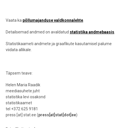
Vaata ka
põllumajanduse valdkonnalehte
.
Detailsemad andmed on avaldatud
statistika andmebaasis
.
Statistikaameti andmete ja graafikute kasutamisel palume
viidata allikale.
Täpsem teave:
Helen Maria Raadik
meediasuhete juht
statistika levi osakond
statistikaamet
tel +372 625 9181
press
[at]
stat.ee
(
press[at]stat[dot]ee
)