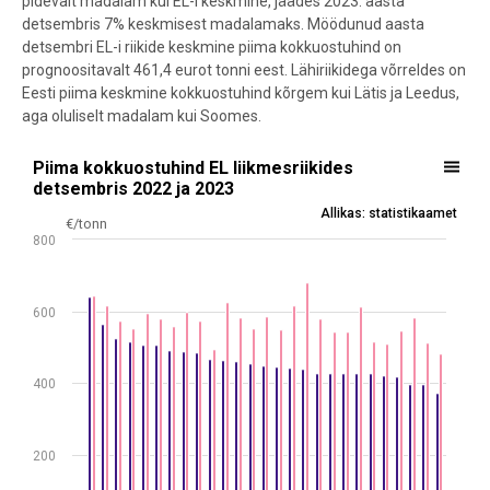
pidevalt madalam kui EL-i keskmine, jäädes 2023. aasta
detsembris 7% keskmisest madalamaks. Möödunud aasta
detsembri EL-i riikide keskmine piima kokkuostuhind on
prognoositavalt 461,4 eurot tonni eest. Lähiriikidega võrreldes on
Eesti piima keskmine kokkuostuhind kõrgem kui Lätis ja Leedus,
aga oluliselt madalam kui Soomes.
Piima kokkuostuhind EL liikmesriikides detsembris 2022 ja 2023
Piima kokkuostuhind EL liikmesriikides
detsembris 2022 ja 2023
Bar chart with 2 data series.
Allikas: statistikaamet
€/tonn
Allikas: statistikaamet
800
* konfidentsiaalsed andmed
The chart has 1 X axis displaying .
600
The chart has 1 Y axis displaying €/tonn. Data ranges from 373.7 to 
400
200