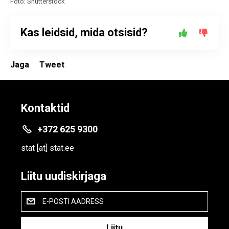
Foto: Shutterstock
Kas leidsid, mida otsisid?
Jaga
Tweet
Kontaktid
+372 625 9300
stat
[at]
stat.ee
Liitu uudiskirjaga
E-POSTI AADRESS