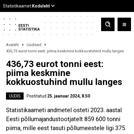
Avaleht
Uudised
436,73 eurot tonni eest: piima keskmine kokkuostuhind mullu langes
436,73 eurot tonni eest:
piima keskmine
kokkuostuhind mullu langes
UUDIS
Postitatud
25. jaanuar 2024, 8.50
Statistikaameti andmetel osteti 2023. aastal
Eesti põllumajandustootjatelt 859 600 tonni
piima, mille eest tasuti põllumeestele ligi 375