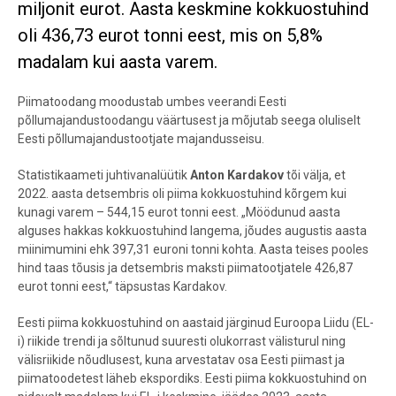
miljonit eurot. Aasta keskmine kokkuostuhind
oli 436,73 eurot tonni eest, mis on 5,8%
madalam kui aasta varem.
Piimatoodang moodustab umbes veerandi Eesti
põllumajandustoodangu väärtusest ja mõjutab seega oluliselt
Eesti põllumajandustootjate majandusseisu.
Statistikaameti juhtivanalüütik
Anton Kardakov
tõi välja, et
2022. aasta detsembris oli piima kokkuostuhind kõrgem kui
kunagi varem
–
544,15 eurot tonni eest. „Möödunud aasta
alguses hakkas kokkuostuhind langema, jõudes augustis aasta
miinimumini ehk 397,31 euroni tonni kohta. Aasta teises pooles
hind taas tõusis ja detsembris maksti piimatootjatele 426,87
eurot tonni eest,“ täpsustas Kardakov.
Eesti piima kokkuostuhind on aastaid järginud Euroopa Liidu (EL-
i) riikide trendi ja sõltunud suuresti olukorrast välisturul ning
välisriikide nõudlusest, kuna arvestatav osa Eesti piimast ja
piimatoodetest läheb ekspordiks. Eesti piima kokkuostuhind on