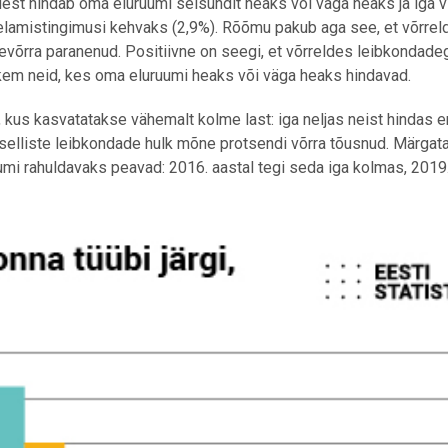
st hindab oma eluruumi seisundit heaks või väga heaks ja iga v
 elamistingimusi kehvaks (2,9%). Rõõmu pakub aga see, et võrrel
evõrra paranenud. Positiivne on seegi, et võrreldes leibkondade
hkem neid, kes oma eluruumi heaks või väga heaks hindavad.
 kus kasvatatakse vähemalt kolme last: iga neljas neist hindas 
selliste leibkondade hulk mõne protsendi võrra tõusnud. Märgata
mi rahuldavaks peavad: 2016. aastal tegi seda iga kolmas, 2019.