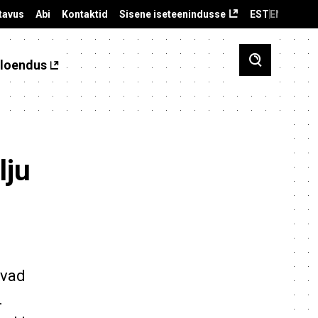
tavus
Abi
Kontaktid
Sisene iseteenindusse
EST
ENG
loendus
lju
evad
.