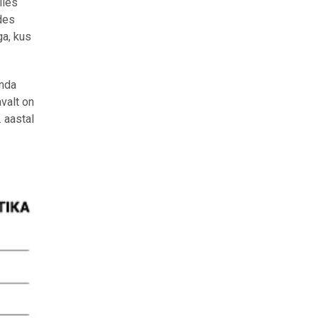
iies
des
ga, kus
enda
valt on
 aastal