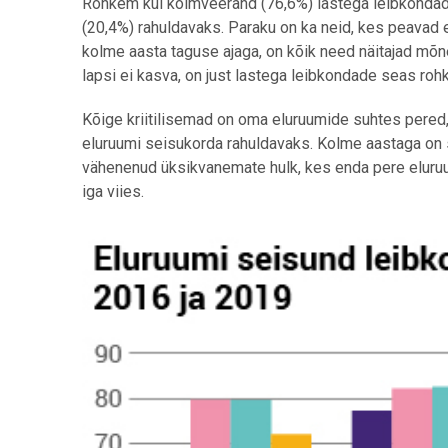
Rohkem kui kolmveerand (76,6%) lastega leibkondade
(20,4%) rahuldavaks. Paraku on ka neid, kes peavad
kolme aasta taguse ajaga, on kõik need näitajad mõn
lapsi ei kasva, on just lastega leibkondade seas ro
Kõige kriitilisemad on oma eluruumide suhtes pered,
eluruumi seisukorda rahuldavaks. Kolme aastaga on 
vähenenud üksikvanemate hulk, kes enda pere eluruu
iga viies.