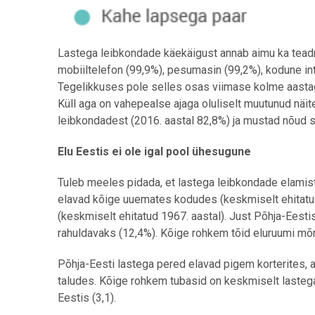
Lastega leibkondade käekäigust annab aimu ka tead
mobiiltelefon (99,9%), pesumasin (99,2%), kodune int
Tegelikkuses pole selles osas viimase kolme aastag
Küll aga on vahepealse ajaga oluliselt muutunud näit
leibkondadest (2016. aastal 82,8%) ja mustad nõud
Elu Eestis ei ole igal pool ühesugune
Tuleb meeles pidada, et lastega leibkondade elamist
elavad kõige uuemates kodudes (keskmiselt ehitatu
(keskmiselt ehitatud 1967. aastal). Just Põhja-Eesti
rahuldavaks (12,4%). Kõige rohkem tõid eluruumi mõn
Põhja-Eesti lastega pered elavad pigem korterites,
taludes. Kõige rohkem tubasid on keskmiselt lasteg
Eestis (3,1).