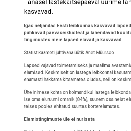
Tänasel lastekaitsepäeval uurime läh
kasvavad.
Igas neljandas Eesti leibkonnas kasvavad lapse
puhkavad päevaseiklustest ja lahendavad koolitü
tingimustes meie lapsed elavad ja kasvavad.
Statistikaameti juhtivanalüütik Anet Müürsoo
Lapsed vajavad toimetamiseks ja maailma avastamis
elamised. Keskmiselt on lastega leibkonnal kasuta
enamasti hakkama kitsamates oludes, neil on keskm
Ühe inimese kohta on kolmandikul lastega leibkonda
ise oma eluruumi omanik (84%), suurem osa neist el
teises pooles ehitatud suurtes korterelamutes.
Elamistingimuste üle ei nuriseta