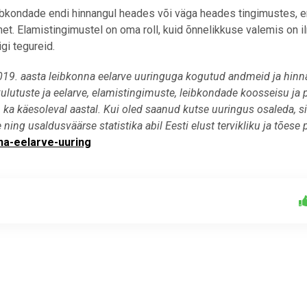
ibkondade endi hinnangul heades või väga heades tingimustes, e
net. Elamistingimustel on oma roll, kuid õnnelikkuse valemis on i
gi tegureid.
2019. aasta leibkonna eelarve uuringuga kogutud andmeid ja hinn
ulutuste ja eelarve, elamistingimuste, leibkondade koosseisu ja
ka käesoleval aastal. Kui oled saanud kutse uuringus osaleda, sii
ng usaldusväärse statistika abil Eesti elust tervikliku ja tõese p
na-eelarve-uuring