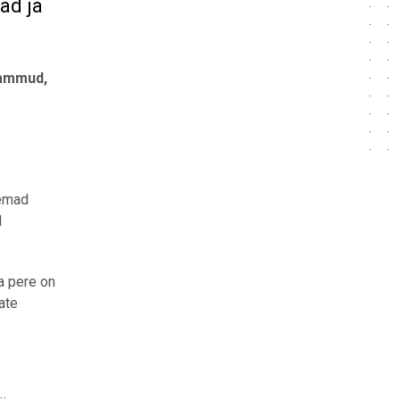
ad ja
sammud,
remad
d
a pere on
ate