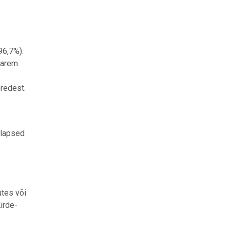
96,7%).
varem.
redest.
 lapsed
utes või
irde-