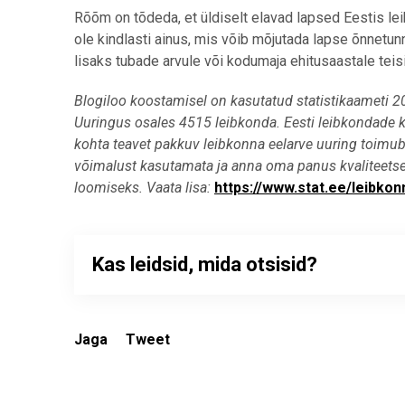
Rõõm on tõdeda, et üldiselt elavad lapsed Eestis le
ole kindlasti ainus, mis võib mõjutada lapse õnnetun
lisaks tubade arvule või kodumaja ehitusaastale teisi
Blogiloo koostamisel on kasutatud statistikaameti 
Uuringus osales 4515 leibkonda. Eesti leibkondade k
kohta teavet pakkuv leibkonna eelarve uuring toimub 
võimalust kasutamata ja anna oma panus kvaliteetse ni
loomiseks. Vaata lisa:
https://
www.stat.ee
/leibkon
Kas leidsid, mida otsisid?
Jaga
Tweet