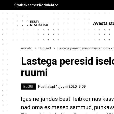
Avasta sta
Avaleht
Uudised
Lastega peresid iseloomustab oma kod
Lastega peresid ise
ruumi
BLOGI
Postitatud
1. juuni 2020, 9.09
Igas neljandas Eesti leibkonnas kasv
nad oma esimesed sammud, puhkavad 