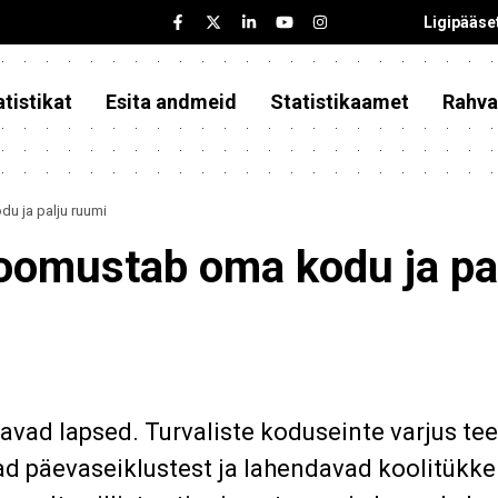
Ligipääse
tistikat
Esita andmeid
Statistikaamet
Rahva
u ja palju ruumi
loomustab oma kodu ja pa
avad lapsed. Turvaliste koduseinte varjus te
päevaseiklustest ja lahendavad koolitükke