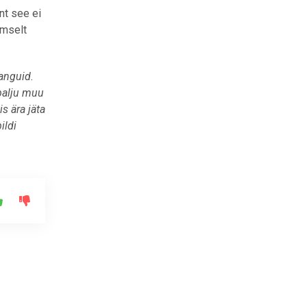
nt see ei
lmselt
anguid.
 palju muu
s ära jäta
ildi