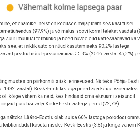
mine, et enamikel neist on koduses majapidamises kasutusel
ernetiühendus (97,9%) ja võimalus soovi korral telekat vaadata (
a suuri muutusi toimunud ja need hüved olid kättesaadavad ka 
eks see, et isiklik auto on nüüd kasutamiseks 90,2% lastega
 saavad pestud nõudepesumasinas 55,3% (2016. aastal 45,3%) pe
ingimustes on piirkonniti siiski erinevused. Näiteks Põhja-Eesti
d 1982. aastal), Kesk-Eesti lastega pered aga kõige vanemates
s oli kõige vähem ka neid, kes hindasid oma eluruumi seisundit
ingaid puudusi välja Kirde-Eesti lastega pered (22,7%).
 aga näiteks Lääne-Eestis elab suisa 60% lastega peredest eram
a leibkondadel kasutamiseks Kesk-Eestis (3,8) ja kõige vähem K