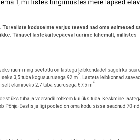
emalt, millistes tingimustes meie lapsed elav
d. Turvaliste koduseinte varjus teevad nad oma esimesed 
kke. Tänasel lastekaitsepäeval uurime lähemalt, millistes
eks ruumi ning seetõttu on lastega leibkondadel sageli ka suu
2
miseks 3,5 tuba kogusuurusega 92 m
. Lasteta leibkonnad saava
2
iselt elamiseks 2,7 tuba suurusega 67,5 m
.
dest üks tuba ja veerandil rohkem kui üks tuba. Keskmine lasteg
ab Põhja-Eestis ja ligi pooled on oma kodu sisse seadnud 70-nd