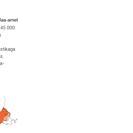
145 000
s
istikaga
s.
ja-