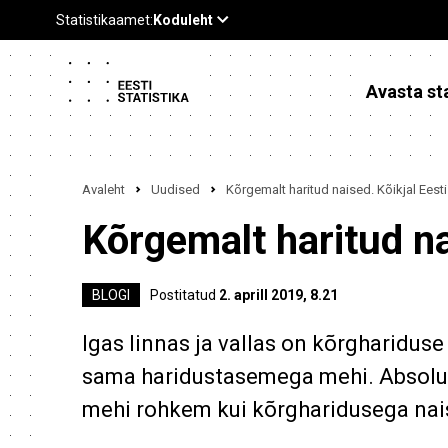
Avasta sta
Avaleht
Uudised
Kõrgemalt haritud naised. Kõikjal Eesti
Kõrgemalt haritud na
BLOGI
Postitatud
2. aprill 2019, 8.21
Igas linnas ja vallas on kõrghariduse
sama haridustasemega mehi. Absoluu
mehi rohkem kui kõrgharidusega nais