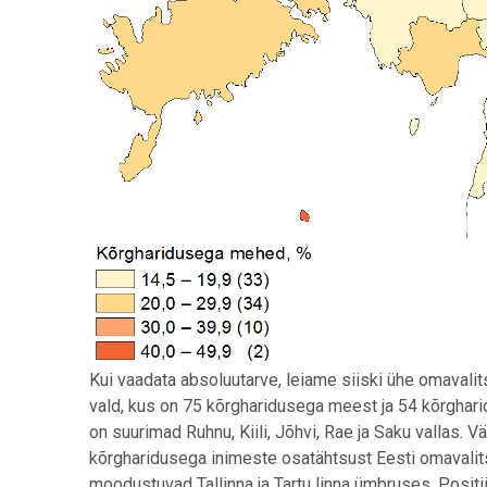
Kui vaadata absoluutarve, leiame siiski ühe omaval
vald, kus on 75 kõrgharidusega meest ja 54 kõrghar
on suurimad Ruhnu, Kiili, Jõhvi, Rae ja Saku vallas.
kõrgharidusega inimeste osatähtsust Eesti omavalit
moodustuvad Tallinna ja Tartu linna ümbruses. Posit