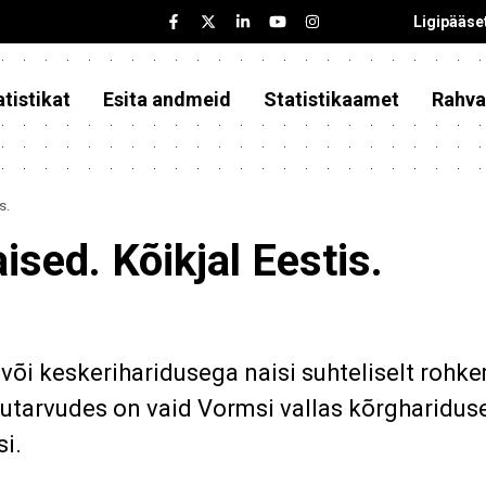
Ligipääse
tistikat
Esita andmeid
Statistikaamet
Rahva
s.
ised. Kõikjal Eestis.
 või keskeriharidusega naisi suhteliselt rohk
tarvudes on vaid Vormsi vallas kõrgharidus
i.