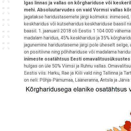
Igas linnas ja vallas on kõrghariduse või keske
mehi. Absoluutarvudes on vaid Vormsi vallas kõ
jagatakse haridustasemete järgi kolmeks: inimesed, k
keskharidus või kutseharidus keskhariduse baasil ni
baasil. 1. jaanuaril 2018 oli Eestis 1 104 000 vähemal
madalam haridus, 45% keskharidus ja 35% kõrgharidus
jagunemine haridustaseme järgi pole üheselt selge,
on positiivne ning põhihariduse või madalama hari
inimeste osatähtsus Eesti omavalitsusüksuste
hulgas on üle 50% Viimsi ja Ruhnu vallas. Omavalits
Eestis viis: Harku, Rae ja Kiili vald ning Tallinna ja 
on neli: Põhja-Pärnumaa, Lääneranna, Antsla ja Järva 