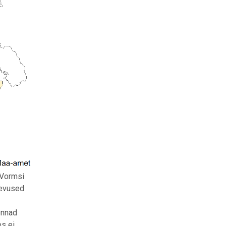
 Vormsi
nevused
onnad
es ei