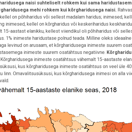
riharidusega naisi suhteliselt rohkem kui sama haridustase
rgharidusega mehi rohkem kui kõrgharidusega naisi.
Rahvas
ellel on põhiharidus või sellest madalam haridus; inimesed, kell
ng inimesed, kellel on kõrgharidus või keskeriharidus keskharid
t 15-aastast elanikku, kellest viiendikul oli põhiharidus või selle
. 1% inimeste haridustase polnud teada. Milline oleks ideaalne
 aga levinud on arusaam, et kõrgharidusega inimeste suurem osa
dustasemega inimeste suurem osatähtsus negatiivne.
Kõrgharid
s
Kõrgharidusega inimeste osatähtsus vähemalt 15-aastaste elan
usüksusi, kus kõrgharidusega inimeste osatähtsus on veel üle 40
Tartu linn. Omavalitsusüksusi, kus kõrgharidusega inimesi on alla vi
vald.