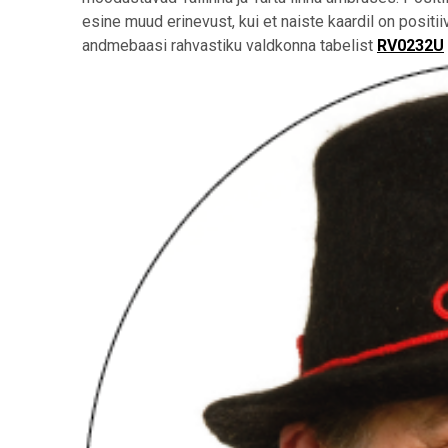
esine muud erinevust, kui et naiste kaardil on pos
andmebaasi rahvastiku valdkonna tabelist
RV0232U