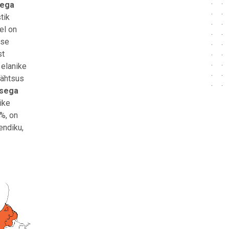
mega
tik
el on
use
st
 elanike
tähtsus
usega
ike
%, on
iendiku,