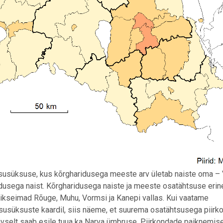
itsusüksuse, kus kõrgharidusega meeste arv ületab naiste oma –
idusega naist. Kõrgharidusega naiste ja meeste osatähtsuse eri
 Väikseimad Rõuge, Muhu, Vormsi ja Kanepi vallas. Kui vaatame
susüksuste kaardil, siis näeme, et suurema osatähtsusega piirk
iivselt saab esile tuua ka Narva ümbruse. Piirkondade paiknemis