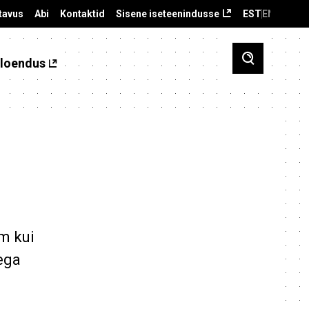
tavus
Abi
Kontaktid
Sisene iseteenindusse
EST
ENG
loendus
em kui
ega