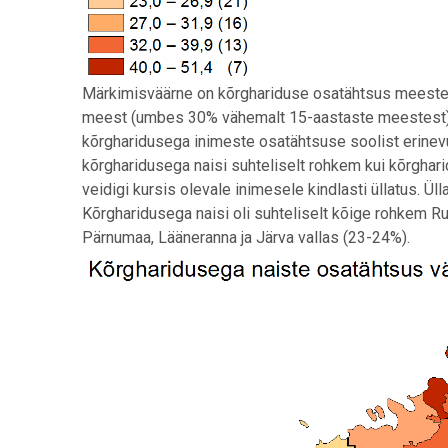
Märkimisväärne on kõrghariduse osatähtsus meeste 
meest (umbes 30% vähemalt 15-aastaste meestest) j
kõrgharidusega inimeste osatähtsuse soolist erinevu
kõrgharidusega naisi suhteliselt rohkem kui kõrghari
veidigi kursis olevale inimesele kindlasti üllatus. Ül
Kõrgharidusega naisi oli suhteliselt kõige rohkem Ruh
Pärnumaa, Lääneranna ja Järva vallas (23-24%).