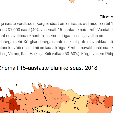
ja naiste võrdluses. Kõrgharidust omas Eestis eelmisel aastal 
a 237 000 naist (40% vähemalt 15-aastaste naistest). Vaadate
st omavalitsusüksustes, näeme, et igas linnas ja vallas on
dusega mehi. Kõrgharidusega naiste ülekaal, pole rahvastikustat
latuseks võib olla, et nii on lausa kõigis Eesti omavalitsusüksuste
nu, Viimsi, Rae, Harku ja Kiili vallas (50-60%). Kõige vähem Põh