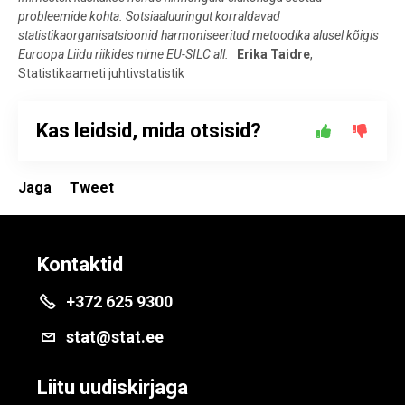
probleemide kohta. Sotsiaaluuringut korraldavad
statistikaorganisatsioonid harmoniseeritud metoodika alusel kõigis
Euroopa Liidu riikides nime EU-SILC all.
Erika Taidre
,
Statistikaameti juhtivstatistik
Kas leidsid, mida otsisid?
Jaga
Tweet
Kontaktid
+372 625 9300
stat@stat.ee
Liitu uudiskirjaga