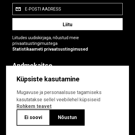
E-POSTI AADRESS
Liitudes uudiskirjaga, nõustud meie
privaatsustingimustega
Statistikaameti privaatsustingimused
Andmekaitse
Andmekaitse
Küpsiste kasutamine
Küpsiste sätted
Mugavuse ja personaalsuse tagamiseks
kasutatakse sellel veebilehel küpsiseid
Rohkem teavet
Ei soovi
Nõustun