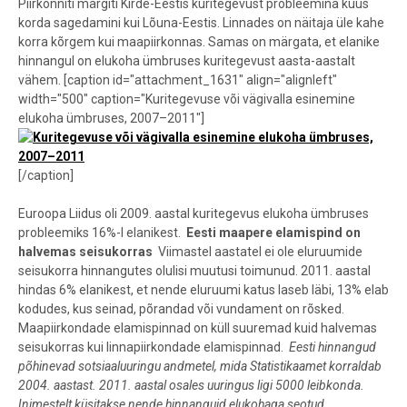
Piirkonniti märgiti Kirde-Eestis kuritegevust probleemina kuus
korda sagedamini kui Lõuna-Eestis. Linnades on näitaja üle kahe
korra kõrgem kui maapiirkonnas. Samas on märgata, et elanike
hinnangul on elukoha ümbruses kuritegevust aasta-aastalt
vähem. [caption id="attachment_1631" align="alignleft"
width="500" caption="Kuritegevuse või vägivalla esinemine
elukoha ümbruses, 2007–2011"]
[/caption]
Euroopa Liidus oli 2009. aastal kuritegevus elukoha ümbruses
probleemiks 16%-l elanikest.
Eesti maapere elamispind on
halvemas seisukorras
Viimastel aastatel ei ole eluruumide
seisukorra hinnangutes olulisi muutusi toimunud. 2011. aastal
hindas 6% elanikest, et nende eluruumi katus laseb läbi, 13% elab
kodudes, kus seinad, põrandad või vundament on rõsked.
Maapiirkondade elamispinnad on küll suuremad kuid halvemas
seisukorras kui linnapiirkondade elamispinnad.
Eesti hinnangud
põhinevad sotsiaaluuringu andmetel, mida Statistikaamet korraldab
2004. aastast. 2011. aastal osales uuringus ligi 5000 leibkonda.
Inimestelt küsitakse nende hinnanguid elukohaga seotud