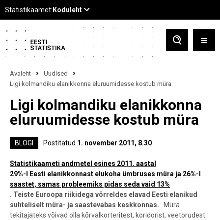
Avaleht
Uudised
Ligi kolmandiku elanikkonna eluruumidesse kostub müra
Ligi kolmandiku elanikkonna
eluruumidesse kostub müra
BLOGI
Postitatud
1. november 2011, 8.30
Statistikaameti andmetel esines 2011. aastal
29%-l Eesti elanikkonnast elukoha ümbruses müra ja 26%-l
saastet, samas probleemiks pidas seda vaid 13%
. Teiste Euroopa riikidega võrreldes elavad Eesti elanikud
suhteliselt müra- ja saastevabas keskkonnas.
Müra
tekitajateks võivad olla kõrvalkorteritest, koridorist, veetorudest