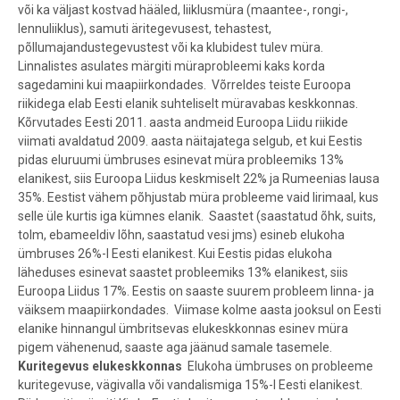
või ka väljast kostvad hääled, liiklusmüra (maantee-, rongi-,
lennuliiklus), samuti äritegevusest, tehastest,
põllumajandustegevustest või ka klubidest tulev müra.
Linnalistes asulates märgiti müraprobleemi kaks korda
sagedamini kui maapiirkondades. Võrreldes teiste Euroopa
riikidega elab Eesti elanik suhteliselt müravabas keskkonnas.
Kõrvutades Eesti 2011. aasta andmeid Euroopa Liidu riikide
viimati avaldatud 2009. aasta näitajatega selgub, et kui Eestis
pidas eluruumi ümbruses esinevat müra probleemiks 13%
elanikest, siis Euroopa Liidus keskmiselt 22% ja Rumeenias lausa
35%. Eestist vähem põhjustab müra probleeme vaid Iirimaal, kus
selle üle kurtis iga kümnes elanik. Saastet (saastatud õhk, suits,
tolm, ebameeldiv lõhn, saastatud vesi jms) esineb elukoha
ümbruses 26%-l Eesti elanikest. Kui Eestis pidas elukoha
läheduses esinevat saastet probleemiks 13% elanikest, siis
Euroopa Liidus 17%. Eestis on saaste suurem probleem linna- ja
väiksem maapiirkondades. Viimase kolme aasta jooksul on Eesti
elanike hinnangul ümbritsevas elukeskkonnas esinev müra
pigem vähenenud, saaste aga jäänud samale tasemele.
Kuritegevus elukeskkonnas
Elukoha ümbruses on probleeme
kuritegevuse, vägivalla või vandalismiga 15%-l Eesti elanikest.