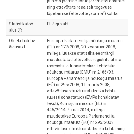
püsima jäämise kohta järgmistel aastatel
ning ettevõtete reaalselt tegevuse
lõpetamise (ettevõtte „surma“) kohta.
Statistikatöö
EL õigusakt
alus
Otsekohalduv
Euroopa Parlamendi ja nõukogu määrus
õigusakt
(EÜ) nr 177/2008, 20. veebruar 2008,
millega luuakse statistika eesmärgil
moodustatud ettevõtlusregistrite ühine
raamistik ja tunnistatakse kehtetuks
nõukogu määrus (EMÜ) nr 2186/93,
Euroopa Parlamendi ja nõukogu määrus
(EÜ) nr 295/2008, 11. märts 2008,
ettevõtluse struktuurstatistika kohta
(uuesti sõnastatud) (EMPs kohaldatav
tekst), Komisjoni määrus (EL) nr
446/2014, 2. mai 2014, millega
muudetakse Euroopa Parlamendi ja
nõukogu määrust (EÜ) nr 295/2008
ettevõtluse struktuurstatistika kohta ning