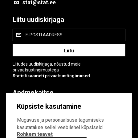
stat@stat.ee
Liitu uudiskirjaga
E-POSTI AADRESS
Liitudes uudiskirjaga, nõustud meie
privaatsustingimustega
Statistikaameti privaatsustingimused
Andmekaitse
Andmekaitse
Küpsiste kasutamine
Küpsiste sätted
Mugavuse ja personaalsuse tagamiseks
kasutatakse sellel veebilehel küpsiseid
Rohkem teavet