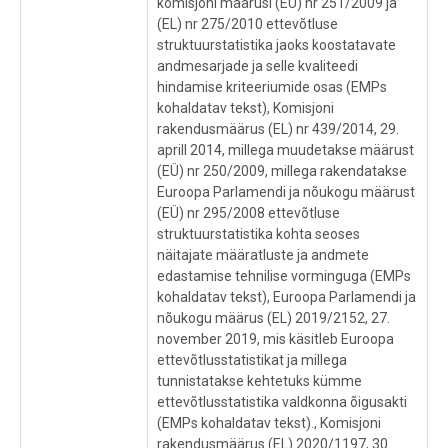
komisjoni määrusi (EÜ) nr 251/2009 ja
(EL) nr 275/2010 ettevõtluse
struktuurstatistika jaoks koostatavate
andmesarjade ja selle kvaliteedi
hindamise kriteeriumide osas (EMPs
kohaldatav tekst), Komisjoni
rakendusmäärus (EL) nr 439/2014, 29.
aprill 2014, millega muudetakse määrust
(EÜ) nr 250/2009, millega rakendatakse
Euroopa Parlamendi ja nõukogu määrust
(EÜ) nr 295/2008 ettevõtluse
struktuurstatistika kohta seoses
näitajate määratluste ja andmete
edastamise tehnilise vorminguga (EMPs
kohaldatav tekst), Euroopa Parlamendi ja
nõukogu määrus (EL) 2019/2152, 27.
november 2019, mis käsitleb Euroopa
ettevõtlusstatistikat ja millega
tunnistatakse kehtetuks kümme
ettevõtlusstatistika valdkonna õigusakti
(EMPs kohaldatav tekst)., Komisjoni
rakendusmäärus (EL) 2020/1197, 30.