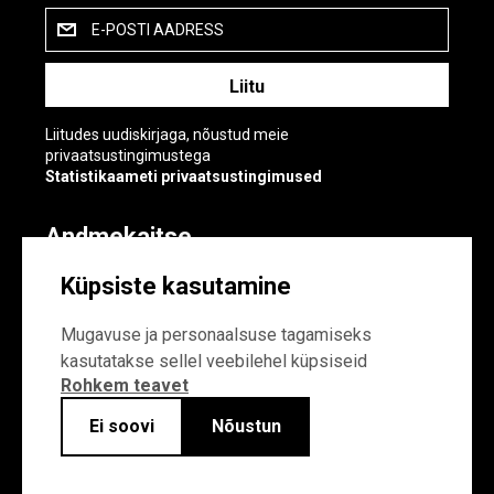
E-POSTI AADRESS
Liitudes uudiskirjaga, nõustud meie
privaatsustingimustega
Statistikaameti privaatsustingimused
Andmekaitse
Andmekaitse
Küpsiste kasutamine
Küpsiste sätted
Mugavuse ja personaalsuse tagamiseks
kasutatakse sellel veebilehel küpsiseid
Rohkem teavet
Ei soovi
Nõustun