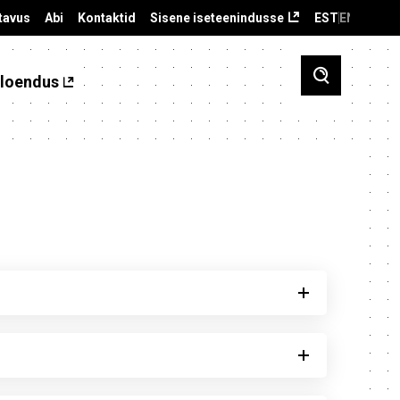
tavus
Abi
Kontaktid
Sisene iseteenindusse
EST
ENG
loendus