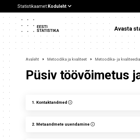
Avasta sta
Avaleht
Metoodika ja kvaliteet
Metoodika- ja kvaliteed
Püsiv töövõimetus j
1. Kontaktandmed
2. Metaandmete uuendamine