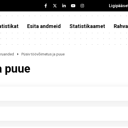
Ligipääse
tistikat
Esita andmeid
Statistikaamet
Rahva
iaruanded
Püsiv töövõimetus ja puue
a puue