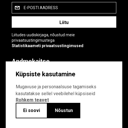
E-POSTI AADRESS
Liitudes uudiskirjaga, nõustud meie
privaatsustingimustega
Statistikaameti privaatsustingimused
Andmekaitse
Andmekaitse
Küpsiste kasutamine
Küpsiste sätted
Mugavuse ja personaalsuse tagamiseks
kasutatakse sellel veebilehel küpsiseid
Rohkem teavet
Ei soovi
Nõustun