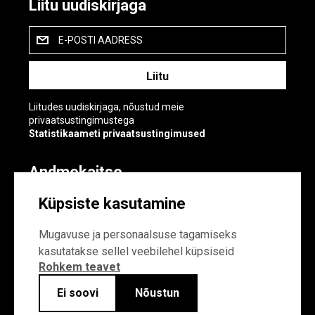
Liitu uudiskirjaga
E-POSTI AADRESS
Liitudes uudiskirjaga, nõustud meie
privaatsustingimustega
Statistikaameti privaatsustingimused
Andmekaitse
Andmekaitse
Küpsiste kasutamine
Küpsiste sätted
Mugavuse ja personaalsuse tagamiseks
kasutatakse sellel veebilehel küpsiseid
Rohkem teavet
Ei soovi
Nõustun