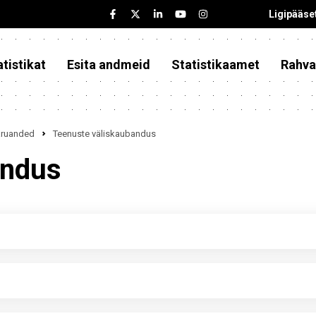
Ligipääse
tistikat
Esita andmeid
Statistikaamet
Rahva
iaruanded
Teenuste väliskaubandus
andus