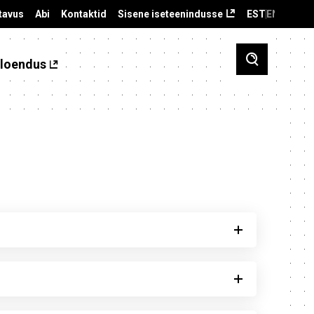
tavus
Abi
Kontaktid
Sisene iseteenindusse
EST
ENG
loendus