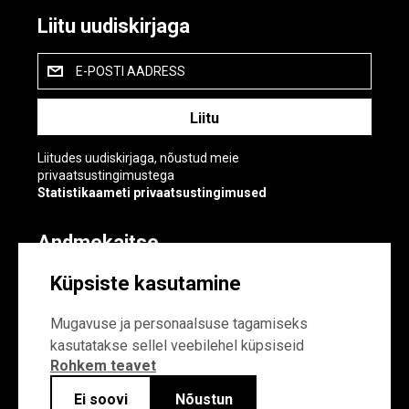
Liitu uudiskirjaga
E-POSTI AADRESS
Liitudes uudiskirjaga, nõustud meie
privaatsustingimustega
Statistikaameti privaatsustingimused
Andmekaitse
Andmekaitse
Küpsiste kasutamine
Küpsiste sätted
Mugavuse ja personaalsuse tagamiseks
kasutatakse sellel veebilehel küpsiseid
Rohkem teavet
Ei soovi
Nõustun