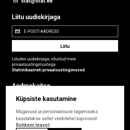
stat@stat.ee
Liitu uudiskirjaga
E-POSTI AADRESS
Liitudes uudiskirjaga, nõustud meie
privaatsustingimustega
Statistikaameti privaatsustingimused
Andmekaitse
Andmekaitse
Küpsiste kasutamine
Küpsiste sätted
Mugavuse ja personaalsuse tagamiseks
kasutatakse sellel veebilehel küpsiseid
Rohkem teavet