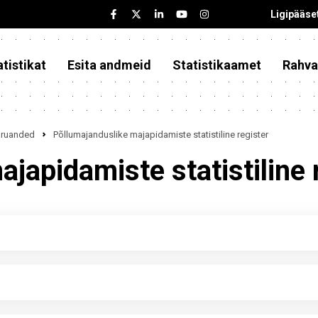
Ligipääse
tistikat
Esita andmeid
Statistikaamet
Rahva
iaruanded
Põllumajanduslike majapidamiste statistiline register
japidamiste statistiline 