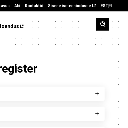
tavus
Abi
Kontaktid
Sisene iseteenindusse
EST
ENG
loendus
register