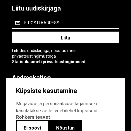
Liitu uudiskirjaga
E-POSTI AADRESS
Liitudes uudiskirjaga, nõustud meie
privaatsustingimustega
Statistikaameti privaatsustingimused
Andmekaitse
Andmekaitse
Küpsiste kasutamine
Küpsiste sätted
Mugavuse ja personaalsuse tagamiseks
kasutatakse sellel veebilehel küpsiseid
Rohkem teavet
Ei soovi
Nõustun