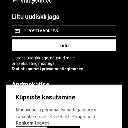
stat@stat.ee
Liitu uudiskirjaga
E-POSTI AADRESS
Liitudes uudiskirjaga, nõustud meie
privaatsustingimustega
Statistikaameti privaatsustingimused
Andmekaitse
Andmekaitse
Küpsiste kasutamine
Küpsiste sätted
Mugavuse ja personaalsuse tagamiseks
kasutatakse sellel veebilehel küpsiseid
Rohkem teavet