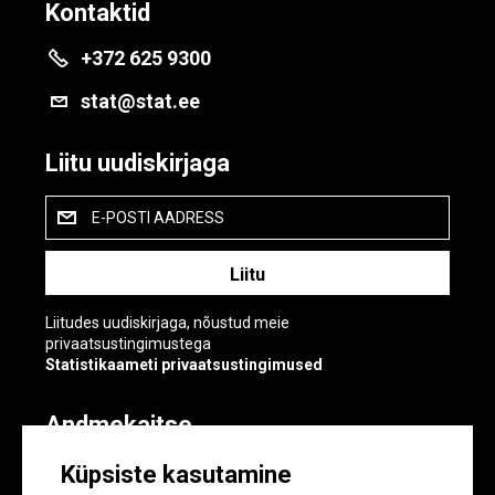
Kontaktid
+372 625 9300
stat@stat.ee
Liitu uudiskirjaga
E-POSTI AADRESS
Liitudes uudiskirjaga, nõustud meie
privaatsustingimustega
Statistikaameti privaatsustingimused
Andmekaitse
Andmekaitse
Küpsiste kasutamine
Küpsiste sätted