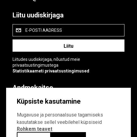
Liitu uudiskirjaga
E-POSTI AADRESS
Liitudes uudiskirjaga, nõustud meie
privaatsustingimustega
Statistikaameti privaatsustingimused
Andmekaitse
Andmekaitse
Küpsiste kasutamine
Küpsiste sätted
Mugavuse ja personaalsuse tagamiseks
kasutatakse sellel veebilehel küpsiseid
Rohkem teavet