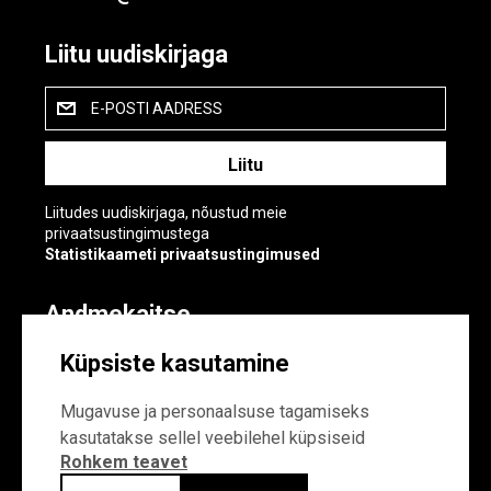
Liitu uudiskirjaga
E-POSTI AADRESS
Liitudes uudiskirjaga, nõustud meie
privaatsustingimustega
Statistikaameti privaatsustingimused
Andmekaitse
Andmekaitse
Küpsiste kasutamine
Küpsiste sätted
Mugavuse ja personaalsuse tagamiseks
kasutatakse sellel veebilehel küpsiseid
Rohkem teavet