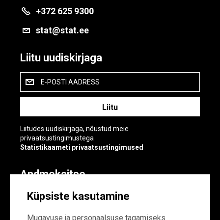
+372 625 9300
stat@stat.ee
Liitu uudiskirjaga
E-POSTI AADRESS
Liitudes uudiskirjaga, nõustud meie
privaatsustingimustega
Statistikaameti privaatsustingimused
Andmekaitse
Andmekaitse
Küpsiste kasutamine
Küpsiste sätted
Mugavuse ja personaalsuse tagamiseks