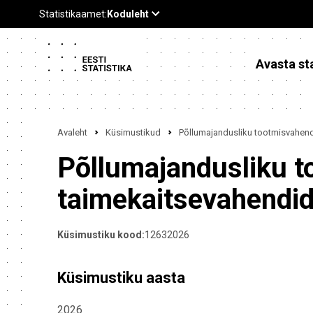
Avasta sta
Avaleht
Küsimustikud
Põllumajandusliku tootmisvahendi
Põllumajandusliku t
taimekaitsevahendid
Küsimustiku kood:
12632026
Küsimustiku aasta
2026