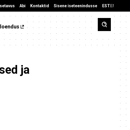
äsetavus
Abi
Kontaktid
Sisene iseteenindusse
EST
ENG
loendus
sed ja