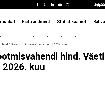
Ligipä
tistikat
Esita andmeid
Statistikaamet
Rahva
 hind. Väetised ja taimekaitsevahendid 2026. kuu
ootmisvahendi hind. Väeti
 2026. kuu