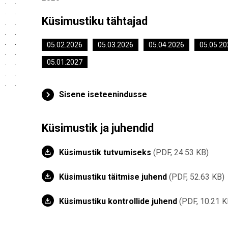
Küsimustiku tähtajad
05.02.2026
05.03.2026
05.04.2026
05.05.20
05.01.2027
Sisene iseteenindusse
Küsimustik ja juhendid
Küsimustik tutvumiseks
PDF, 24.53 KB
Küsimustiku täitmise juhend
PDF, 52.63 KB
Küsimustiku kontrollide juhend
PDF, 10.21 