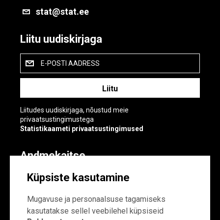
stat@stat.ee
Liitu uudiskirjaga
E-POSTI AADRESS
Liitudes uudiskirjaga, nõustud meie
privaatsustingimustega
Statistikaameti privaatsustingimused
Andmekaitse
Andmekaitse
Küpsiste kasutamine
Küpsiste sätted
Mugavuse ja personaalsuse tagamiseks
kasutatakse sellel veebilehel küpsiseid