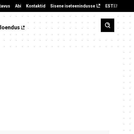
tavus
Abi
Kontaktid
Sisene iseteenindusse
EST
ENG
loendus