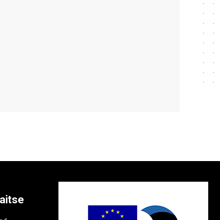
aitse
e