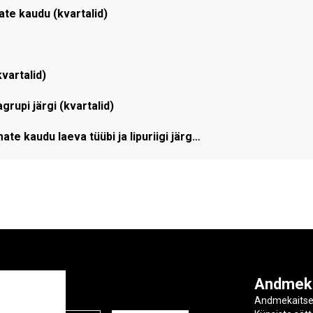
ate kaudu (kvartalid)
vartalid)
upi järgi (kvartalid)
te kaudu laeva tüübi ja lipuriigi järg…
ga
Andmek
Andmekaits