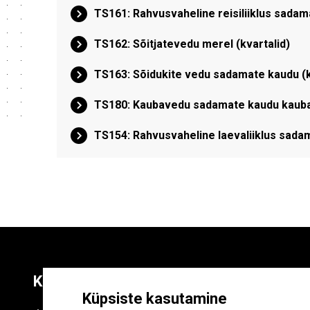
TS161: Rahvusvaheline reisiliiklus sadam
TS162: Sõitjatevedu merel (kvartalid)
TS163: Sõidukite vedu sadamate kaudu (k
TS180: Kaubavedu sadamate kaudu kaubagr
TS154: Rahvusvaheline laevaliiklus sadama
Kontaktid
Liitu uudiskirja
Küpsiste kasutamine