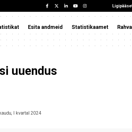
Ligipääse
tistikat
Esita andmeid
Statistikaamet
Rahva
asi uuendus
kaudu, I kvartal 2024