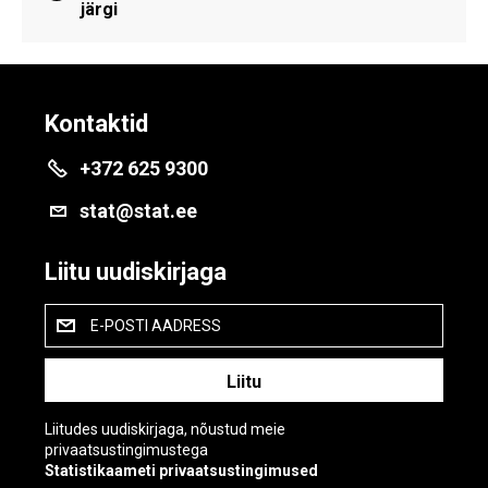
järgi
Kontaktid
+372 625 9300
stat@stat.ee
Liitu uudiskirjaga
E-POSTI AADRESS
Liitudes uudiskirjaga, nõustud meie
privaatsustingimustega
Statistikaameti privaatsustingimused