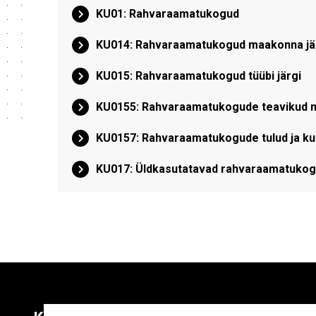
KU01: Rahvaraamatukogud
KU014: Rahvaraamatukogud maakonna jä
KU015: Rahvaraamatukogud tüübi järgi
KU0155: Rahvaraamatukogude teavikud m
KU0157: Rahvaraamatukogude tulud ja ku
KU017: Üldkasutatavad rahvaraamatukogu