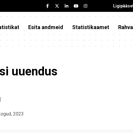
Ligipääse
tistikat
Esita andmeid
Statistikaamet
Rahva
asi uuendus
d
kogud, 2023