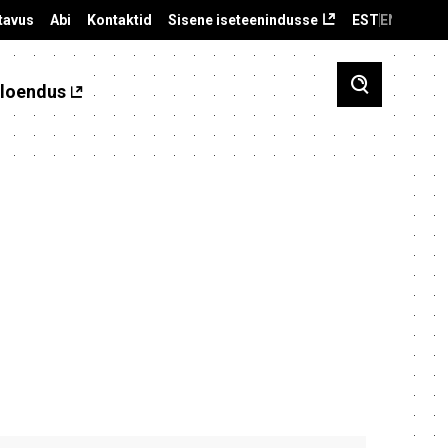
tavus
Abi
Kontaktid
Sisene iseteenindusse
EST
ENG
loendus