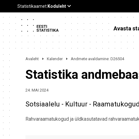
Avasta sta
Avaleht
Kalender
Andmete avaldamine: D26504
Statistika andmeba
24. MAI 2024
Sotsiaalelu - Kultuur - Raamatukogu
Rahvaraamatukogud ja üldkasutatavad rahvaraamatu