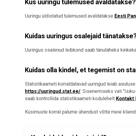
Kus uuringu tulemused avaldatakse?
Uuringu üldistatud tulemused avaldatakse
Eesti Pa
Kuidas uuringus osalejaid tänatakse
Uuringus osalenud leibkond saab tänutäheks kinkeka
Kuidas olla kindel, et tegemist on st
Statistikaameti korraldatavad uuringud leiab asutuse
https://uuringud.stat.ee/
.
Sisenemiseks vali "Isiku
saab kontrollida statistikaameti kodulehelt
Kontakt 
Küsimuste korral palume ühendust võtta meie kliendi