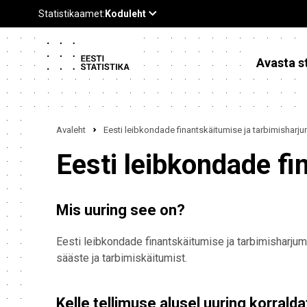
Avasta st
Avaleht
Eesti leibkondade finantskäitumise ja tarbimisharj
Eesti leibkondade fi
Mis uuring see on?
Eesti leibkondade finantskäitumise ja tarbimisharjum
sääste ja tarbimiskäitumist.
Kelle tellimuse alusel uuring korrald