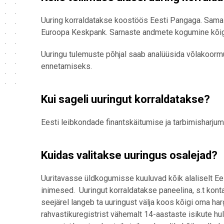
Uuring korraldatakse koostöös Eesti Pangaga. Samasu
Euroopa Keskpank. Sarnaste andmete kogumine kõigis
Uuringu tulemuste põhjal saab analüüsida võlakoormu
ennetamiseks.
Kui sageli uuringut korraldatakse?
Eesti leibkondade finantskäitumise ja tarbimisharjum
Kuidas valitakse uuringus osalejad?
Uuritavasse üldkogumisse kuuluvad kõik alaliselt Ees
inimesed. Uuringut korraldatakse paneelina, s.t kon
seejärel langeb ta uuringust välja koos kõigi oma ha
rahvastikuregistrist vähemalt 14-aastaste isikute h