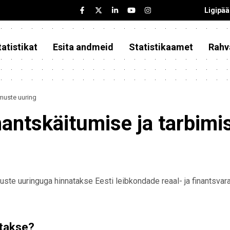
Ligipä
atistikat
Esita andmeid
Statistikaamet
Rahv
umuste uuring
nantskäitumise ja tarbim
uste uuringuga hinnatakse Eesti leibkondade reaal- ja finantsva
atakse?