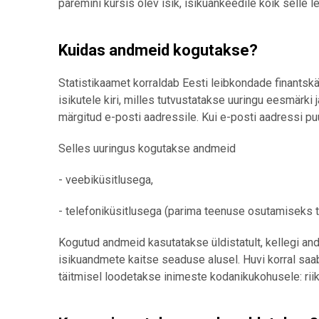
paremini kursis olev isik, isikuankeedile kõik sell
Kuidas andmeid kogutakse?
Statistikaamet korraldab Eesti leibkondade finantskä
isikutele kiri, milles tutvustatakse uuringu eesmärk
märgitud e-posti aadressile. Kui e-posti aadressi pu
Selles uuringus kogutakse andmeid
- veebiküsitlusega,
- telefoniküsitlusega (parima teenuse osutamiseks t
Kogutud andmeid kasutatakse üldistatult, kellegi andm
isikuandmete kaitse seaduse alusel. Huvi korral saab
täitmisel loodetakse inimeste kodanikukohusele: riik