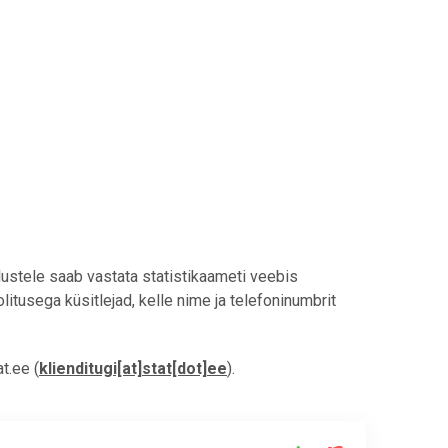
lustele saab vastata statistikaameti veebis
olitusega küsitlejad, kelle nime ja telefoninumbrit
at.ee
(
klienditugi[at]stat[dot]ee
)
.