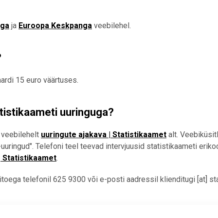
nga
ja
Euroopa Keskpanga
veebilehel.
?
ardi 15 euro väärtuses.
atistikaameti uuringuga?
 veebilehelt
uuringute ajakava | Statistikaamet
alt. Veebiküsit
-uuringud"
. Telefoni teel teeva
d intervjuusid statistikaameti eriko
| Statistikaamet
.
toega telefonil 625 9300 või e-posti aadressil
klienditugi
[at]
st