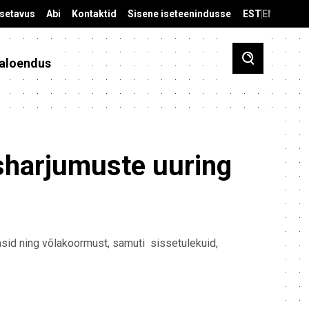
äsetavus
Abi
Kontaktid
Sisene iseteenindusse
EST
ENG
aloendus
isharjumuste uuring
rasid ning võlakoormust, samuti sissetulekuid,