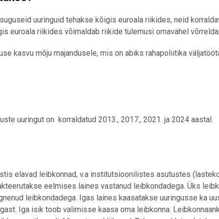
guseid uuringuid tehakse kõigis euroala riikides, neid korralda
 euroala riikides võimaldab riikide tulemusi omavahel võrrelda
se kasvu mõju majandusele, mis on abiks rahapoliitika väljatööt
uste uuringut on korraldatud 2013., 2017., 2021. ja 2024 aastal.
tis elavad leibkonnad, v.a institutsioonilistes asutustes (last
takteerutakse eelmises laines vastanud leibkondadega. Üks leib
rgnenud leibkondadega. Igas laines kaasatakse uuringusse ka uusi
ulgast. Iga isik toob valimisse kaasa oma leibkonna. Leibkonnaa