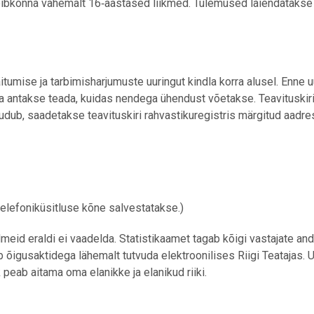
e leibkonna vähemalt 16‑aastased liikmed. Tulemused laiendataks
itumise ja tarbimisharjumuste uuringut kindla korra alusel. Enne 
i ja antakse teada, kuidas nendega ühendust võetakse. Teavituskir
udub, saadetakse teavituskiri rahvastikuregistris märgitud aadres
elefoniküsitluse kõne salvestatakse.)
eid eraldi ei vaadelda. Statistikaamet tagab kõigi vastajate andm
 õigusaktidega lähemalt tutvuda elektroonilises Riigi Teatajas. U
 peab aitama oma elanikke ja elanikud riiki.