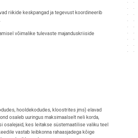
vad riikide keskpangad ja tegevust koordineerib
.
amisel võimalike tulevaste majanduskriiside
ekodudes, hooldekodudes, kloostrites jms) elavad
kond osaleb uuringus maksimaalselt neli korda,
 osalejaid, kes leitakse süstemaatilise valiku teel
nkeedile vastab leibkonna rahaasjadega kõige