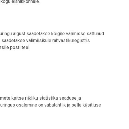
e kogu elanikkonnale.
uuringu algust saadetakse kõigile valimisse sattunud
i saadetakse valimiisikule rahvastikuregistris
sile posti teel.
ete kaitse riikliku statistika seaduse ja
uringus osalemine on vabatahtlik ja selle küsitluse