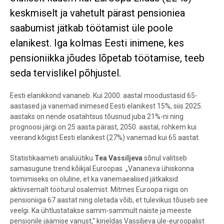
keskmiselt ja vahetult pärast pensioniea
saabumist jätkab töötamist üle poole
elanikest. Iga kolmas Eesti inimene, kes
pensioniikka jõudes lõpetab töötamise, teeb
seda tervislikel põhjustel.
Eesti elanikkond vananeb. Kui 2000. aastal moodustasid 65-
aastased ja vanemad inimesed Eesti elanikest 15%, siis 2025.
aastaks on nende osatähtsus tõusnud juba 21%-ni ning
prognoosi järgi on 25 aasta pärast, 2050. aastal, rohkem kui
veerand kõigist Eesti elanikest (27%) vanemad kui 65 aastat.
Statistikaameti analüütiku
Tea Vassiljeva
sõnul valitseb
samasugune trend kõikjal Euroopas. „Vananeva ühiskonna
toimimiseks on oluline, et ka vanemaealised jätkaksid
aktiivsemalt tööturul osalemist. Mitmes Euroopa riigis on
pensioniiga 67 aastat ning oletada võib, et tulevikus tõuseb see
veelgi. Ka ühtlustatakse samm-sammult naiste ja meeste
pensionile jäämise vanust,“ kirjeldas Vassiljeva üle-euroopalist