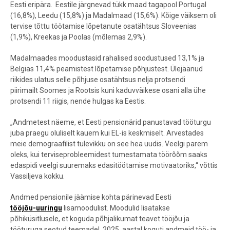
Eesti eripära.
Eestile järgnevad tükk maad tagapool Portugal
(16,8%), Leedu (15,8%) ja Madalmaad (15,6%). Kõige väiksem oli
tervise tõttu töötamise lõpetanute osatähtsus Sloveenias
(1,9%), Kreekas ja Poolas (mõlemas 2,9%).
Madalmaades moodustasid rahalised soodustused 13,1% ja
Belgias 11,4% peamistest lõpetamise põhjustest. Ülejäänud
riikides ulatus selle põhjuse osatähtsus nelja protsendi
piirimailt
Soomes ja Rootsis kuni kaduvväikese osani alla ühe
protsendi 11 riigis, nende hulgas ka Eestis.
„Andmetest näeme, et Eesti pensionärid panustavad tööturgu
juba praegu oluliselt kauem kui EL-is keskmiselt. Arvestades
meie demograafilist tulevikku on see hea uudis. Veelgi parem
oleks, kui terviseprobleemidest tumestamata töörõõm saaks
edaspidi veelgi suuremaks edasitöötamise motivaatoriks,“ võttis
Vassiljeva kokku.
Andmed pensionile jäämise kohta pärinevad Eesti
tööjõu-uuringu
lisamoodulist. Moodulid lisatakse
põhiküsitlusele, et koguda põhjalikumat teavet tööjõu ja
tööturuga seotud teemadel. 2025. aastal koguti andmeid töö- ja