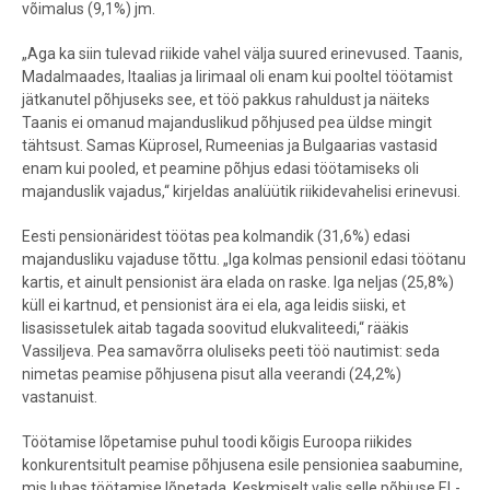
võimalus (9,1%) jm.
„Aga ka siin tulevad riikide vahel välja suured erinevused. Taanis,
Madalmaades, Itaalias ja Iirimaal oli enam kui pooltel töötamist
jätkanutel põhjuseks see, et töö pakkus rahuldust ja näiteks
Taanis ei omanud majanduslikud põhjused pea üldse mingit
tähtsust. Samas Küprosel, Rumeenias ja Bulgaarias vastasid
enam kui pooled, et peamine põhjus edasi töötamiseks oli
majanduslik vajadus,“ kirjeldas analüütik riikidevahelisi erinevusi.
Eesti pensionäridest töötas pea kolmandik (31,6%) edasi
majandusliku vajaduse tõttu. „Iga kolmas pensionil edasi töötanu
kartis, et ainult pensionist ära elada on raske. Iga neljas (25,8%)
küll ei kartnud, et pensionist ära ei ela, aga leidis siiski, et
lisasissetulek aitab tagada soovitud elukvaliteedi,“ rääkis
Vassiljeva. Pea samavõrra oluliseks peeti töö nautimist: seda
nimetas peamise põhjusena pisut alla veerandi (24,2%)
vastanuist.
Töötamise lõpetamise puhul toodi kõigis Euroopa riikides
konkurentsitult peamise põhjusena esile pensioniea saabumine,
mis lubas töötamise lõpetada. Keskmiselt valis selle põhjuse EL-