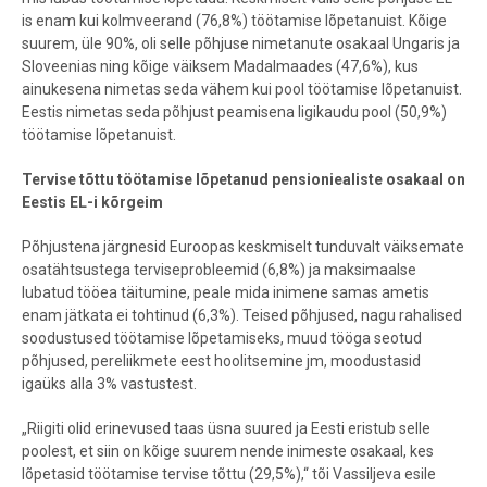
is enam kui kolmveerand (76,8%) töötamise lõpetanuist. Kõige
suurem, üle 90%, oli selle põhjuse nimetanute osakaal Ungaris ja
Sloveenias ning kõige väiksem Madalmaades (47,6%), kus
ainukesena nimetas seda vähem kui pool töötamise lõpetanuist.
Eestis nimetas seda põhjust peamisena ligikaudu pool (50,9%)
töötamise lõpetanuist.
Tervise tõttu töötamise lõpetanud pensioniealiste osakaal on
Eestis EL-i kõrgeim
Põhjustena järgnesid Euroopas keskmiselt tunduvalt väiksemate
osatähtsustega terviseprobleemid (6,8%) ja maksimaalse
lubatud tööea täitumine, peale mida inimene samas ametis
enam jätkata ei tohtinud (6,3%). Teised põhjused, nagu rahalised
soodustused töötamise lõpetamiseks, muud tööga seotud
põhjused, pereliikmete eest hoolitsemine jm, moodustasid
igaüks alla 3% vastustest.
„Riigiti olid erinevused taas üsna suured ja Eesti eristub selle
poolest, et siin on kõige suurem nende inimeste osakaal, kes
lõpetasid töötamise tervise tõttu (29,5%),“ tõi Vassiljeva esile