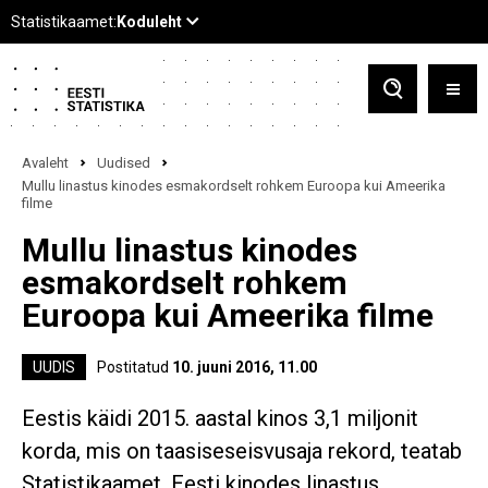
Avaleht
Uudised
Mullu linastus kinodes esmakordselt rohkem Euroopa kui Ameerika
filme
Mullu linastus kinodes
esmakordselt rohkem
Euroopa kui Ameerika filme
UUDIS
Postitatud
10. juuni 2016, 11.00
Eestis käidi 2015. aastal kinos 3,1 miljonit
korda, mis on taasiseseisvusaja rekord, teatab
Statistikaamet. Eesti kinodes linastus