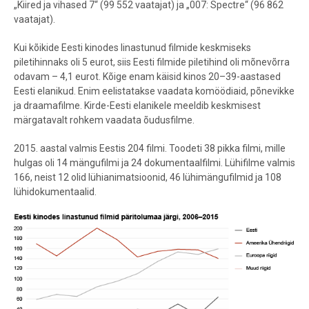
„Kiired ja vihased 7“ (99 552 vaatajat) ja „007: Spectre“ (96 862
vaatajat).
Kui kõikide Eesti kinodes linastunud filmide keskmiseks
piletihinnaks oli 5 eurot, siis Eesti filmide piletihind oli mõnevõrra
odavam – 4,1 eurot. Kõige enam käisid kinos 20–39-aastased
Eesti elanikud. Enim eelistatakse vaadata komöödiaid, põnevikke
ja draamafilme. Kirde-Eesti elanikele meeldib keskmisest
märgatavalt rohkem vaadata õudusfilme.
2015. aastal valmis Eestis 204 filmi. Toodeti 38 pikka filmi, mille
hulgas oli 14 mängufilmi ja 24 dokumentaalfilmi. Lühifilme valmis
166, neist 12 olid lühianimatsioonid, 46 lühimängufilmid ja 108
lühidokumentaalid.