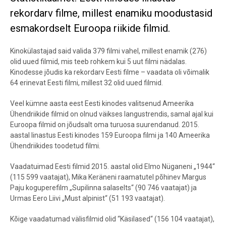
rekordarv filme, millest enamiku moodustasid
esmakordselt Euroopa riikide filmid.
Kinokülastajad said valida 379 filmi vahel, millest enamik (276)
olid uued filmid, mis teeb rohkem kui 5 uut filmi nädalas.
Kinodesse jõudis ka rekordarv Eesti filme – vaadata oli võimalik
64 erinevat Eesti filmi, millest 32 olid uued filmid.
Veel kümne aasta eest Eesti kinodes valitsenud Ameerika
Ühendriikide filmid on olnud väikses langustrendis, samal ajal kui
Euroopa filmid on jõudsalt oma turuosa suurendanud. 2015.
aastal linastus Eesti kinodes 159 Euroopa filmi ja 140 Ameerika
Ühendriikides toodetud filmi.
Vaadatuimad Eesti filmid 2015. aastal olid Elmo Nüganeni „1944“
(115 599 vaatajat), Mika Keräneni raamatutel põhinev Margus
Paju koguperefilm „Supilinna salaselts“ (90 746 vaatajat) ja
Urmas Eero Liivi „Must alpinist“ (51 193 vaatajat).
Kõige vaadatumad välisfilmid olid “Käsilased“ (156 104 vaatajat),