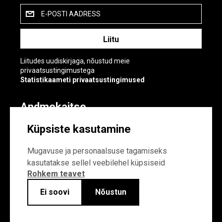
E-POSTI AADRESS
Liitudes uudiskirjaga, nõustud meie
privaatsustingimustega
Statistikaameti privaatsustingimused
Andmekaitse
Andmekaitse
Küpsiste kasutamine
Küpsiste sätted
Mugavuse ja personaalsuse tagamiseks
kasutatakse sellel veebilehel küpsiseid
Rohkem teavet
Ei soovi
Nõustun