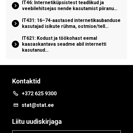
IT46: Internetiküpsistest teadlikud ja
veebilehitsejas nende kasutamist piiranu…
IT431: 16–74-aastased internetikaubanduse
kasutajad isikute rühma, ostmise/tell…
IT621: Kodust ja töökohast eemal
kaasaskantava seadme abil internetti
kasutanud…
Kontaktid
+372 625 9300
stat@stat.ee
Liitu uudiskirjaga